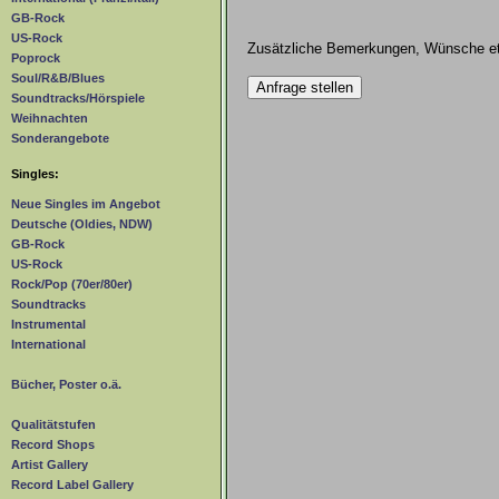
GB-Rock
US-Rock
Zusätzliche Bemerkungen, Wünsche et
Poprock
Soul/R&B/Blues
Soundtracks/Hörspiele
Weihnachten
Sonderangebote
Singles:
Neue Singles im Angebot
Deutsche (Oldies, NDW)
GB-Rock
US-Rock
Rock/Pop (70er/80er)
Soundtracks
Instrumental
International
Bücher, Poster o.ä.
Qualitätstufen
Record Shops
Artist Gallery
Record Label Gallery