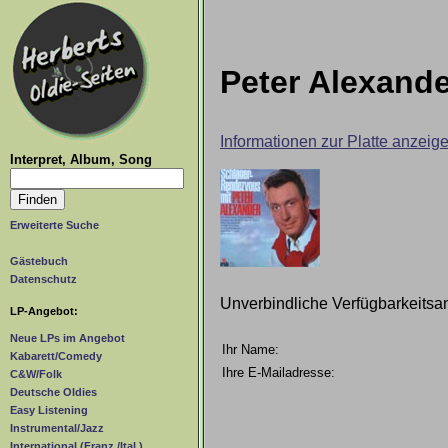
Peter Alexande
Informationen zur Platte anzeig
Interpret, Album, Song
Erweiterte Suche
Gästebuch
Datenschutz
Unverbindliche Verfügbarkeitsa
LP-Angebot:
Neue LPs im Angebot
Ihr Name:
Kabarett/Comedy
Ihre E-Mailadresse:
C&W/Folk
Deutsche Oldies
Easy Listening
Instrumental/Jazz
International (Franz./Ital.)