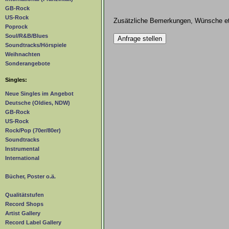
GB-Rock
US-Rock
Zusätzliche Bemerkungen, Wünsche et
Poprock
Soul/R&B/Blues
Soundtracks/Hörspiele
Weihnachten
Sonderangebote
Singles:
Neue Singles im Angebot
Deutsche (Oldies, NDW)
GB-Rock
US-Rock
Rock/Pop (70er/80er)
Soundtracks
Instrumental
International
Bücher, Poster o.ä.
Qualitätstufen
Record Shops
Artist Gallery
Record Label Gallery