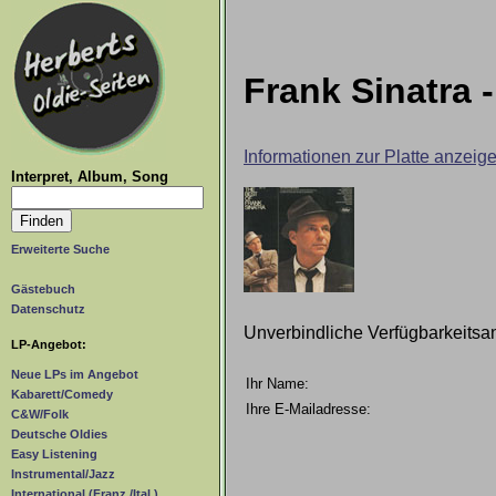
Frank Sinatra 
Informationen zur Platte anzeig
Interpret, Album, Song
Erweiterte Suche
Gästebuch
Datenschutz
Unverbindliche Verfügbarkeitsa
LP-Angebot:
Neue LPs im Angebot
Ihr Name:
Kabarett/Comedy
Ihre E-Mailadresse:
C&W/Folk
Deutsche Oldies
Easy Listening
Instrumental/Jazz
International (Franz./Ital.)