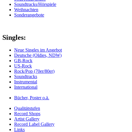
Soundtracks/Hörspiele
Weihnachten
Sonderangebote
Singles:
Neue Singles im Angebot
Deutsche (Oldies, NDW)
GB-Rock
US-Rock
Rock/Pop (70er/80er)
Soundtracks
Instrumental
International
Bücher, Poster o.ä.
Qualitätstufen
Record Shops
Artist Gallery
Record Label Gallery
Links