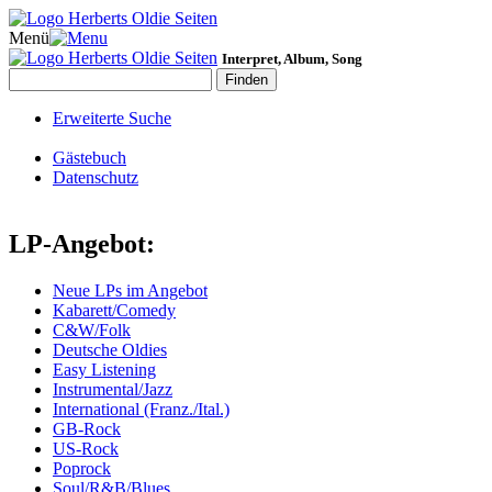
Menü
Interpret, Album, Song
Erweiterte Suche
Gästebuch
Datenschutz
LP-Angebot:
Neue LPs im Angebot
Kabarett/Comedy
C&W/Folk
Deutsche Oldies
Easy Listening
Instrumental/Jazz
International (Franz./Ital.)
GB-Rock
US-Rock
Poprock
Soul/R&B/Blues