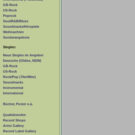
GB-Rock
US-Rock
Poprock
Soul/R&B/Blues
Soundtracks/Hörspiele
Weihnachten
Sonderangebote
Singles:
Neue Singles im Angebot
Deutsche (Oldies, NDW)
GB-Rock
US-Rock
Rock/Pop (70er/80er)
Soundtracks
Instrumental
International
Bücher, Poster o.ä.
Qualitätstufen
Record Shops
Artist Gallery
Record Label Gallery