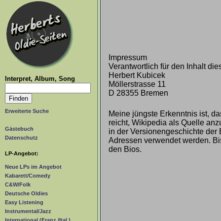
Impressum
Verantwortlich für den Inhalt dies
Herbert Kubicek
Interpret, Album, Song
Möllerstrasse 11
D 28355 Bremen
Erweiterte Suche
Meine jüngste Erkenntnis ist, da
reicht, Wikipedia als Quelle an
Gästebuch
in der Versionengeschichte der 
Datenschutz
Adressen verwendet werden. Bis d
den Bios.
LP-Angebot:
Neue LPs im Angebot
Kabarett/Comedy
C&W/Folk
Deutsche Oldies
Easy Listening
Instrumental/Jazz
International (Franz./Ital.)