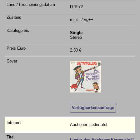
D 1972
mint - / vg++
Single
Stereo
2,50 €
Verfügbarkeitsanfrage
Aachener Liedertafel
Lieder des Aachener Karnevals II.