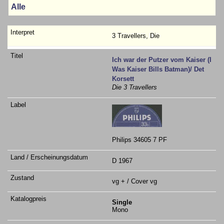
Alle
3 Travellers, Die
Ich war der Putzer vom Kaiser (I
Was Kaiser Bills Batman)/ Det
Korsett
Die 3 Travellers
Philips 34605 7 PF
D 1967
vg + / Cover vg
Single
Mono