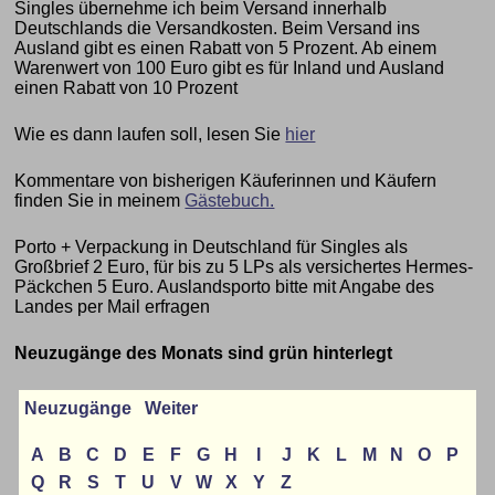
Singles übernehme ich beim Versand innerhalb
Deutschlands die Versandkosten. Beim Versand ins
Ausland gibt es einen Rabatt von 5 Prozent. Ab einem
Warenwert von 100 Euro gibt es für Inland und Ausland
einen Rabatt von 10 Prozent
Wie es dann laufen soll, lesen Sie
hier
Kommentare von bisherigen Käuferinnen und Käufern
finden Sie in meinem
Gästebuch.
Porto + Verpackung in Deutschland für Singles als
Großbrief 2 Euro, für bis zu 5 LPs als versichertes Hermes-
Päckchen 5 Euro. Auslandsporto bitte mit Angabe des
Landes per Mail erfragen
Neuzugänge des Monats sind grün hinterlegt
Neuzugänge
Weiter
A
B
C
D
E
F
G
H
I
J
K
L
M
N
O
P
Q
R
S
T
U
V
W
X
Y
Z