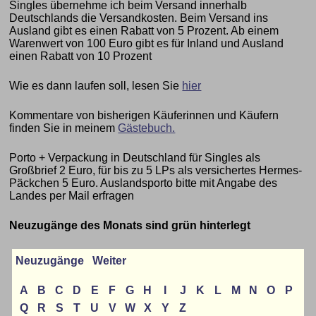
Singles übernehme ich beim Versand innerhalb
Deutschlands die Versandkosten. Beim Versand ins
Ausland gibt es einen Rabatt von 5 Prozent. Ab einem
Warenwert von 100 Euro gibt es für Inland und Ausland
einen Rabatt von 10 Prozent
Wie es dann laufen soll, lesen Sie
hier
Kommentare von bisherigen Käuferinnen und Käufern
finden Sie in meinem
Gästebuch.
Porto + Verpackung in Deutschland für Singles als
Großbrief 2 Euro, für bis zu 5 LPs als versichertes Hermes-
Päckchen 5 Euro. Auslandsporto bitte mit Angabe des
Landes per Mail erfragen
Neuzugänge des Monats sind grün hinterlegt
Neuzugänge
Weiter
A
B
C
D
E
F
G
H
I
J
K
L
M
N
O
P
Q
R
S
T
U
V
W
X
Y
Z