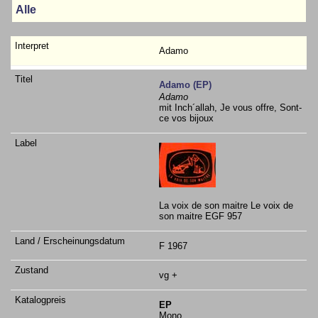
Alle
Adamo
Adamo (EP)
Adamo
mit Inch´allah, Je vous offre, Sont-
ce vos bijoux
La voix de son maitre Le voix de
son maitre EGF 957
F 1967
vg +
EP
Mono