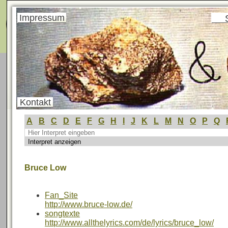
Menü
Impressum
Kontakt
A
B
C
D
E
F
G
H
I
J
K
L
M
N
O
P
Q
Bruce Low
Fan_Site
http://www.bruce-low.de/
songtexte
http://www.allthelyrics.com/de/lyrics/bruce_low/