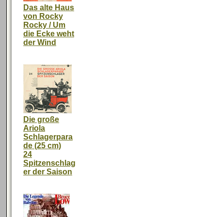
Das alte Haus
von Rocky
Rocky / Um
die Ecke weht
der Wind
Die große
Ariola
Schlagerpara
de (25 cm)
24
Spitzenschlag
er der Saison