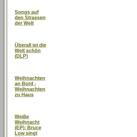
Songs auf
den Strassen
der Welt
Überall ist die
Welt schön
(DLP)
Weihnachten
an Bord -
Weihnachten
zu Haus
Weiße
Weihnacht
(EP): Bruce
Low singt