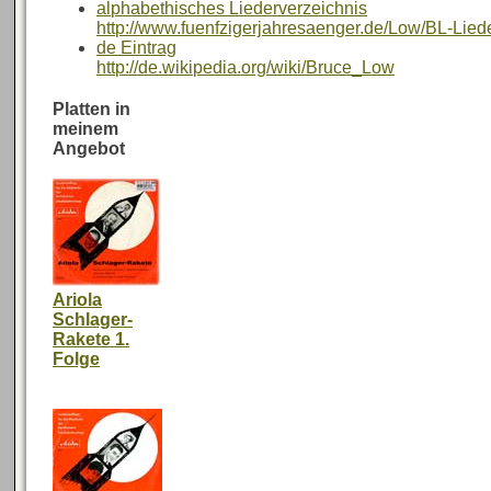
alphabethisches Liederverzeichnis
http://www.fuenfzigerjahresaenger.de/Low/BL-Lied
de Eintrag
http://de.wikipedia.org/wiki/Bruce_Low
Platten in
meinem
Angebot
Ariola
Schlager-
Rakete 1.
Folge