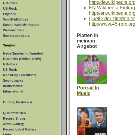
http://de.wikipedia.o
GB-Rock
EN Wikipedia Eintrag
US-Rock
http://en.wikipedia.
Poprock
Quelle der zitierten e
Soul/R&B/Blues
http://www.45-rpm.org
Soundtracks/Hörspiele
Weihnachten
Platten in
Sonderangebote
meinem
Singles:
Angebot
Neue Singles im Angebot
Deutsche (Oldies, NDW)
GB-Rock
US-Rock
Rock/Pop (70er/80er)
Soundtracks
Instrumental
Portrait In
International
Music
Bücher, Poster o.ä.
Qualitätstufen
Record Shops
Artist Gallery
Record Label Gallery
Links