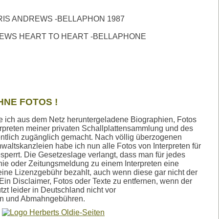
RIS ANDREWS -BELLAPHON 1987
EWS HEART TO HEART -BELLAPHONE
HNE FOTOS !
atte ich aus dem Netz heruntergeladene Biographien, Fotos
erpreten meiner privaten Schallplattensammlung und des
tlich zugänglich gemacht. Nach völlig überzogenen
ltskanzleien habe ich nun alle Fotos von Interpreten für
sperrt. Die Gesetzeslage verlangt, dass man für jedes
hie oder Zeitungsmeldung zu einem Interpreten eine
ine Lizenzgebühr bezahlt, auch wenn diese gar nicht der
Ein Disclaimer, Fotos oder Texte zu entfernen, wenn der
tzt leider in Deutschland nicht vor
en und Abmahngebühren.