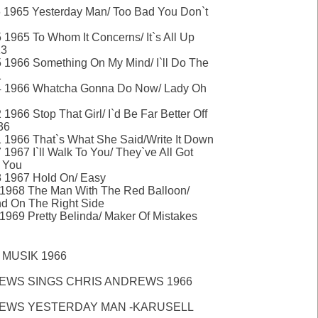
1965 Yesterday Man/ Too Bad You Don`t
1965 To Whom It Concerns/ It`s All Up
13
1966 Something On My Mind/ I`ll Do The
1
 1966 Whatcha Gonna Do Now/ Lady Oh
966 Stop That Girl/ I`d Be Far Better Off
36
1966 That`s What She Said/Write It Down
967 I`ll Walk To You/ They`ve All Got
 You
 1967 Hold On/ Easy
1968 The Man With The Red Balloon/
d On The Right Side
969 Pretty Belinda/ Maker Of Mistakes
 MUSIK 1966
EWS SINGS CHRIS ANDREWS 1966
EWS YESTERDAY MAN -KARUSELL