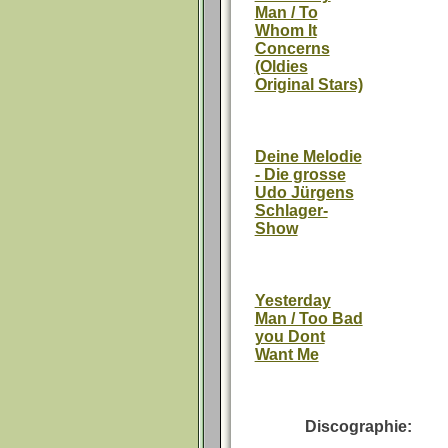
Man / To
Whom It
Concerns
(Oldies
Original Stars)
Deine Melodie
- Die grosse
Udo Jürgens
Schlager-
Show
Yesterday
Man / Too Bad
you Dont
Want Me
Discographie: