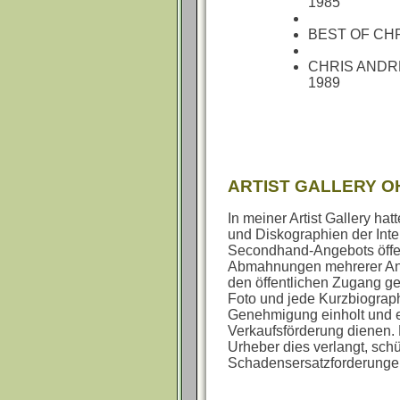
1985
BEST OF CH
CHRIS ANDR
1989
ARTIST GALLERY O
In meiner Artist Gallery h
und Diskographien der Int
Secondhand-Angebots öffen
Abmahnungen mehrerer Anwa
den öffentlichen Zugang ge
Foto und jede Kurzbiograp
Genehmigung einholt und e
Verkaufsförderung dienen. 
Urheber dies verlangt, schü
Schadensersatzforderung