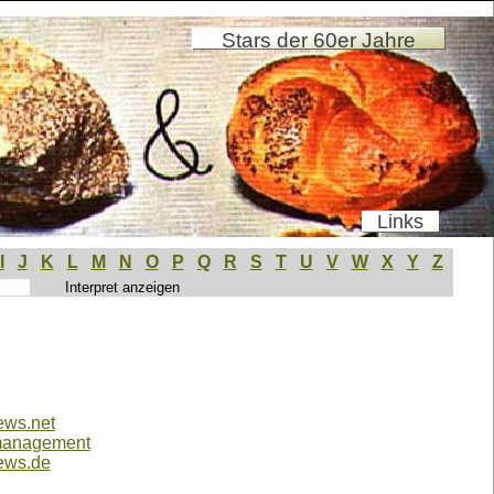
Stars der 60er Jahre
Links
I
J
K
L
M
N
O
P
Q
R
S
T
U
V
W
X
Y
Z
ews.net
management
rews.de