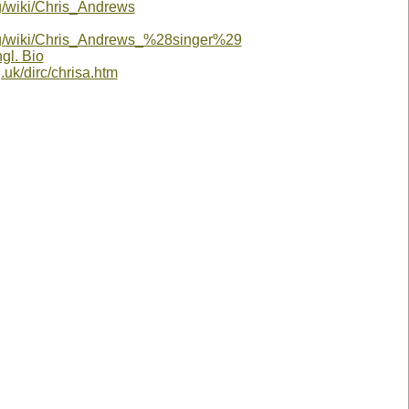
rg/wiki/Chris_Andrews
org/wiki/Chris_Andrews_%28singer%29
ngl. Bio
.uk/dirc/chrisa.htm