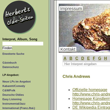
Impressum
Interpret, Album, Song
Kontakt
Erweiterte Suche
A
B
C
D
E
F
G
H
Gästebuch
Datenschutz
LP-Angebot:
Chris Andrews
Neue LPs im Angebot
Kabarett/Comedy
Offizielle homepage
C&W/Folk
http://www.chris-andr
Deutsche Oldies
Homepage Künstler
Easy Listening
http://www.chris-and
Instrumental/Jazz
DE Wikipedia Eintrag
International (Franz./Ital.)