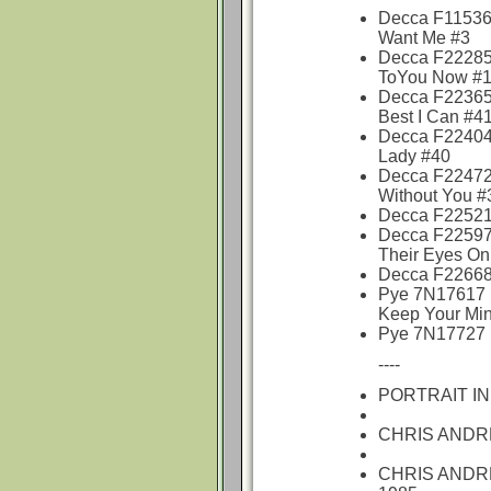
Decca F11536 
Want Me #3
Decca F22285 
ToYou Now #
Decca F22365 
Best I Can #4
Decca F22404
Lady #40
Decca F22472 1
Without You #
Decca F22521 
Decca F22597 1
Their Eyes On
Decca F22668
Pye 7N17617 
Keep Your Min
Pye 7N17727 1
----
PORTRAIT IN
CHRIS ANDR
CHRIS ANDR