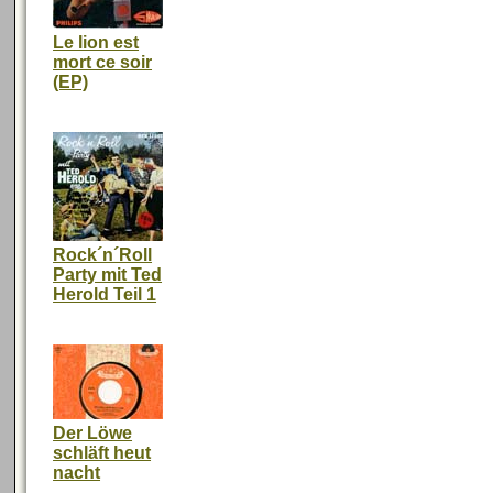
Le lion est
mort ce soir
(EP)
Rock´n´Roll
Party mit Ted
Herold Teil 1
Der Löwe
schläft heut
nacht