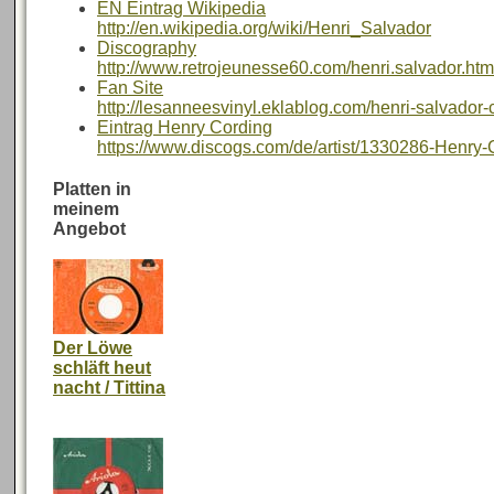
EN Eintrag Wikipedia
http://en.wikipedia.org/wiki/Henri_Salvador
Discography
http://www.retrojeunesse60.com/henri.salvador.htm
Fan Site
http://lesanneesvinyl.eklablog.com/henri-salvado
Eintrag Henry Cording
https://www.discogs.com/de/artist/1330286-Henry-
Platten in
meinem
Angebot
Der Löwe
schläft heut
nacht / Tittina