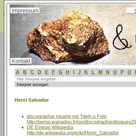
Menü
Impressum
Kontakt
A
B
C
D
E
F
G
H
I
J
K
L
M
N
O
P
Q
Henri Salvador
discographie neuere mit Titeln u Foto
http://perso.wanadoo.fr/joo/discographie/disques2
DE Eintrag Wikipedia
http://de.wikipedia.org/wiki/Henri_Salvador