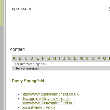
Menü
Impressum
Kontakt
A
B
C
D
E
F
G
H
I
J
K
L
M
N
O
P
Q
Dusty Springfield
http://www.dustyspringfield.co.uk/
discogr. mit Covers + Tracks
http://www.dustyspringfield.nu/
bio mit vielen Fotos