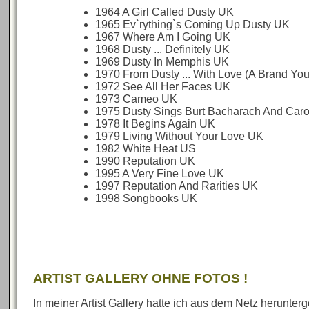
1964 A Girl Called Dusty UK
1965 Ev`rything`s Coming Up Dusty UK
1967 Where Am I Going UK
1968 Dusty ... Definitely UK
1969 Dusty In Memphis UK
1970 From Dusty ... With Love (A Brand Yo
1972 See All Her Faces UK
1973 Cameo UK
1975 Dusty Sings Burt Bacharach And Car
1978 It Begins Again UK
1979 Living Without Your Love UK
1982 White Heat US
1990 Reputation UK
1995 A Very Fine Love UK
1997 Reputation And Rarities UK
1998 Songbooks UK
ARTIST GALLERY OHNE FOTOS !
In meiner Artist Gallery hatte ich aus dem Netz herunte