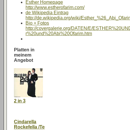
Esther Homepage
http://www.estherofarim.com/
de Wikipedia Eintrag
http://de.wikipedia.org/wiki/Esther_%26_Abi_Ofari
Bio + Fotos
http://covergalerie.org/DATEN/E/ESTHER%20
r%20und%20Abi%20Ofarim.htm
Platten in
meinem
Angebot
2 in 3
Cindarella
Rockefella /Te