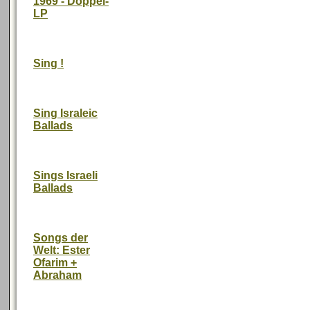
1969 - Doppel-
LP
Sing !
Sing Israleic
Ballads
Sings Israeli
Ballads
Songs der
Welt: Ester
Ofarim +
Abraham