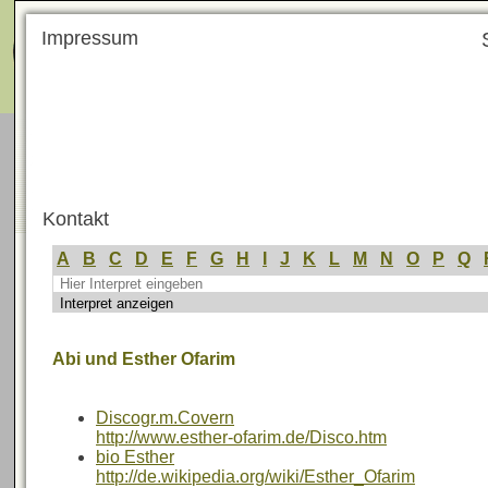
Menü
Impressum
Kontakt
A
B
C
D
E
F
G
H
I
J
K
L
M
N
O
P
Q
Abi und Esther Ofarim
Discogr.m.Covern
http://www.esther-ofarim.de/Disco.htm
bio Esther
http://de.wikipedia.org/wiki/Esther_Ofarim