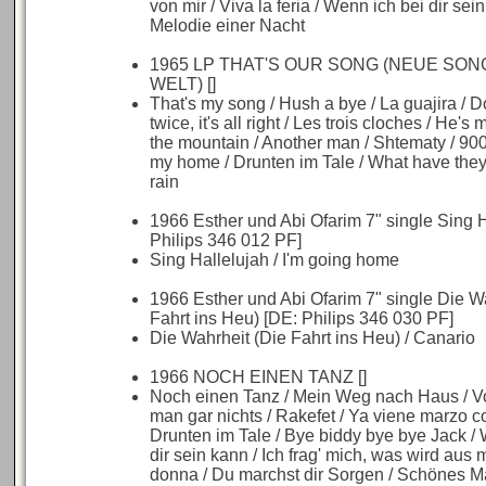
von mir / Viva la feria / Wenn ich bei dir sein
Melodie einer Nacht
1965 LP THAT'S OUR SONG (NEUE SO
WELT) []
That's my song / Hush a bye / La guajira / Do
twice, it's all right / Les trois cloches / He's m
the mountain / Another man / Shtematy / 900
my home / Drunten im Tale / What have they
rain
1966 Esther und Abi Ofarim 7" single Sing H
Philips 346 012 PF]
Sing Hallelujah / I'm going home
1966 Esther und Abi Ofarim 7" single Die W
Fahrt ins Heu) [DE: Philips 346 030 PF]
Die Wahrheit (Die Fahrt ins Heu) / Canario
1966 NOCH EINEN TANZ []
Noch einen Tanz / Mein Weg nach Haus / Vo
man gar nichts / Rakefet / Ya viene marzo co
Drunten im Tale / Bye biddy bye bye Jack /
dir sein kann / Ich frag' mich, was wird aus 
donna / Du marchst dir Sorgen / Schönes 