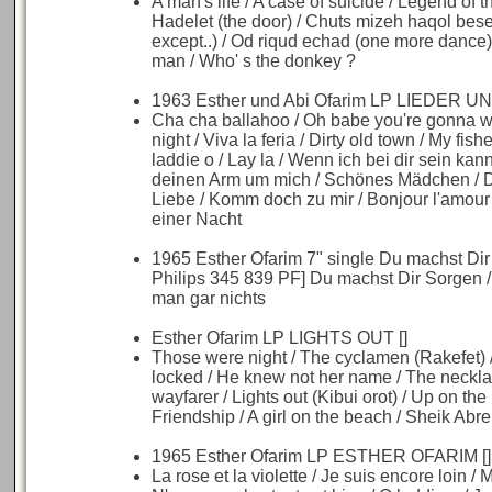
A man's life / A case of suicide / Legend of t
Hadelet (the door) / Chuts mizeh haqol besed
except..) / Od riqud echad (one more dance) / 
man / Who' s the donkey ?
1963 Esther und Abi Ofarim LP LIEDER U
Cha cha ballahoo / Oh babe you're gonna w
night / Viva la feria / Dirty old town / My fi
laddie o / Lay la / Wenn ich bei dir sein ka
deinen Arm um mich / Schönes Mädchen / D
Liebe / Komm doch zu mir / Bonjour l'amour
einer Nacht
1965 Esther Ofarim 7" single Du machst Di
Philips 345 839 PF] Du machst Dir Sorgen / 
man gar nichts
Esther Ofarim LP LIGHTS OUT []
Those were night / The cyclamen (Rakefet) /
locked / He knew not her name / The neckla
wayfarer / Lights out (Kibui orot) / Up on the 
Friendship / A girl on the beach / Sheik Abr
1965 Esther Ofarim LP ESTHER OFARIM []
La rose et la violette / Je suis encore loin /