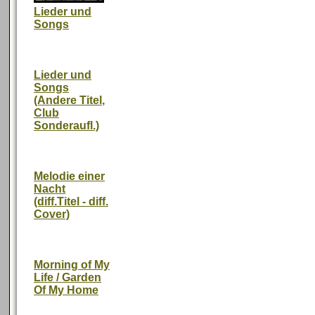
Lieder und
Songs
Lieder und
Songs
(Andere Titel,
Club
Sonderaufl.)
Melodie einer
Nacht
(diff.Titel - diff.
Cover)
Morning of My
Life / Garden
Of My Home