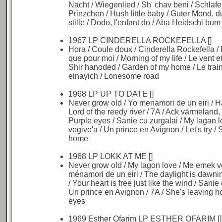
Nacht / Wiegenlied / Sh' chav beni / Schlafe
Prinzchen / Hush little baby / Guter Mond, d
stille / Dodo, l'enfant do / Aba Heidschi bum
1967 LP CINDERELLA ROCKEFELLA []
Hora / Coule doux / Cinderella Rockefella / 
que pour moi / Morning of my life / Le vent e
Shir hanoded / Garden of my home / Le trai
einayich / Lonesome road
1968 LP UP TO DATE []
Never grow old / Yo menamori de un eiri / 
Lord of the reedy river / 7A / Ack värmeland,
Purple eyes / Sanie cu zurgalai / My lagan 
vegive'a / Un prince en Avignon / Let's try /
home
1968 LP LOKK AT ME []
Never grow old / My lagon love / Me emek v
ménamori de un eiri / The daylight is dawn
/ Your heart is free just like the wind / Sanie
Un prince en Avignon / 7A / She's leaving h
eyes
1969 Esther Ofarim LP ESTHER OFARIM []