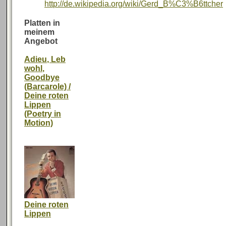
http://de.wikipedia.org/wiki/Gerd_B%C3%B6ttcher
Platten in
meinem
Angebot
Adieu, Leb
wohl,
Goodbye
(Barcarole) /
Deine roten
Lippen
(Poetry in
Motion)
Deine roten
Lippen