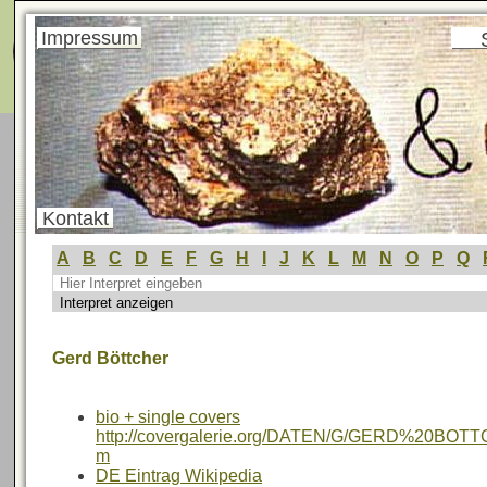
Menü
Impressum
Kontakt
A
B
C
D
E
F
G
H
I
J
K
L
M
N
O
P
Q
Gerd Böttcher
bio + single covers
http://covergalerie.org/DATEN/G/GERD%20BOTT
m
DE Eintrag Wikipedia