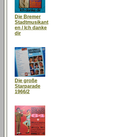
Die Bremer
Stadtmusikant
en / Ich danke
dir
Die große
Starparade
1966/2