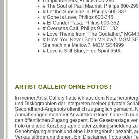
Hauptfarbe Airs, Philips 600-280
# The Soul of Paul Mauriat, Philips 600-299
# Let the Sunshine In, Philips 600-337
# Gone is Love, Philips 600-345
# El Condor Pasa, Philips 600-352
# Overseas Call, Philips 9101 182
# Love Theme from "The Godfather," MGM
# Have You Never Been Mellow?, MGM S
Sie noch nie Mellow?, MGM SE4999
# Love is Still Blue, Free Spirit 6500
ARTIST GALLERY OHNE FOTOS !
In meiner Artist Gallery hatte ich aus dem Netz herunte
und Diskographien der Interpreten meiner privaten Sch
Secondhand-Angebots öffentlich zugänglich gemacht. N
Abmahnungen mehrerer Anwaltskanzleien habe ich nun al
den öffentlichen Zugang gesperrt. Die Gesetzeslage verl
Foto und jede Kurzbiographie oder Zeitungsmeldung zu 
Genehmigung einholt und eine Lizenzgebühr bezahlt, au
Verkaufsförderung dienen. Ein Disclaimer, Fotos oder Te