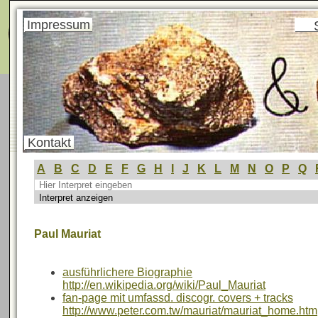
Menü
Impressum
Kontakt
A
B
C
D
E
F
G
H
I
J
K
L
M
N
O
P
Q
Paul Mauriat
ausführlichere Biographie
http://en.wikipedia.org/wiki/Paul_Mauriat
fan-page mit umfassd. discogr. covers + tracks
http://www.peter.com.tw/mauriat/mauriat_home.htm