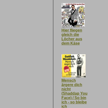
Hier fliegen
gleich die
Löcher aus
dem Käse
Mensch
ärgere dich
nicht
(Shaddap You
Face) / So bin
ich - so bleibe
ich