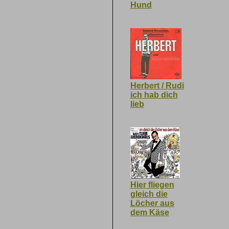
Hund
Herbert / Rudi
ich hab dich
lieb
Hier fliegen
gleich die
Löcher aus
dem Käse