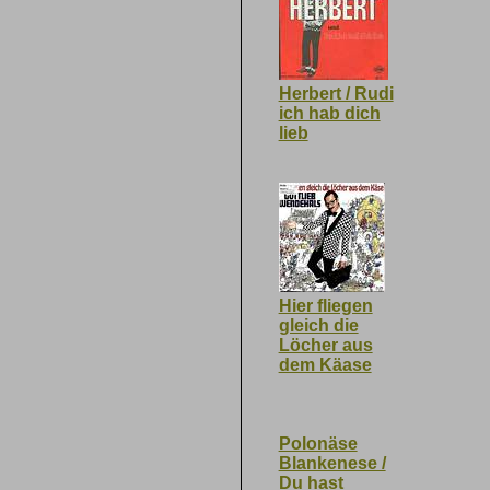
Herbert / Rudi
ich hab dich
lieb
Hier fliegen
gleich die
Löcher aus
dem Käase
Polonäse
Blankenese /
Du hast