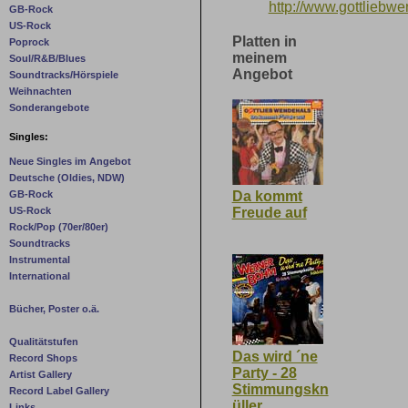
http://www.gottliebwe
GB-Rock
US-Rock
Platten in
Poprock
meinem
Soul/R&B/Blues
Angebot
Soundtracks/Hörspiele
Weihnachten
Sonderangebote
Singles:
Neue Singles im Angebot
Deutsche (Oldies, NDW)
Da kommt
GB-Rock
Freude auf
US-Rock
Rock/Pop (70er/80er)
Soundtracks
Instrumental
International
Bücher, Poster o.ä.
Qualitätstufen
Das wird ´ne
Record Shops
Party - 28
Artist Gallery
Stimmungskn
Record Label Gallery
üller
Links