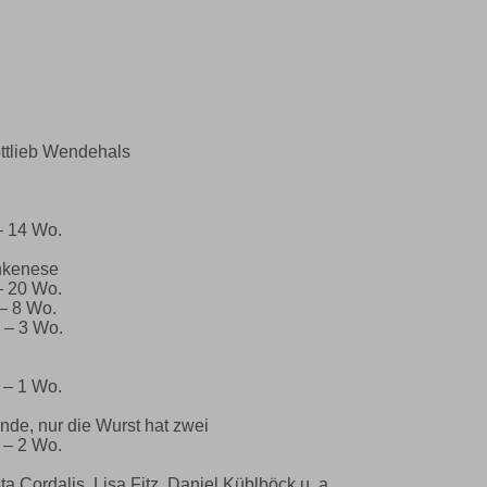
ottlieb Wendehals
– 14 Wo.
nkenese
– 20 Wo.
– 8 Wo.
 – 3 Wo.
 – 1 Wo.
Ende, nur die Wurst hat zwei
 – 2 Wo.
ta Cordalis, Lisa Fitz, Daniel Küblböck u. a.