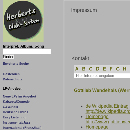
Impressum
Interpret, Album, Song
Kontakt
Erweiterte Suche
A
B
C
D
E
F
G
H
Gästebuch
Datenschutz
LP-Angebot:
Gottlieb Wendehals (Wer
Neue LPs im Angebot
Kabarett/Comedy
de Wikipedia Eintrag
C&W/Folk
http://de.wikipedia
Deutsche Oldies
Homepage
Easy Listening
http://www.gottliebwe
Instrumental/Jazz
Homepage
International (Franz./Ital.)