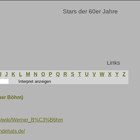
Stars der 60er Jahre
Links
I
J
K
L
M
N
O
P
Q
R
S
T
U
V
W
X
Y
Z
ner Böhm)
.org/wiki/Werner_B%C3%B6hm
ndehals.de/