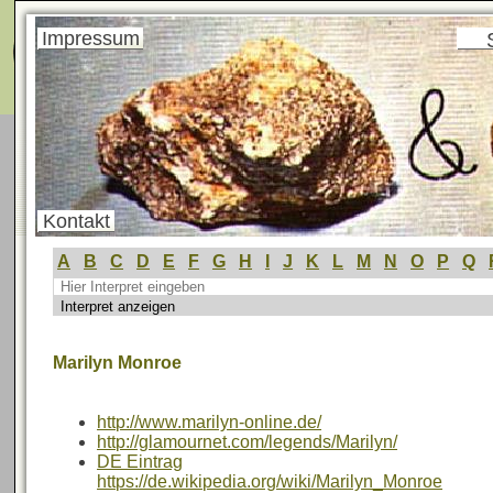
Menü
Impressum
Kontakt
A
B
C
D
E
F
G
H
I
J
K
L
M
N
O
P
Q
Marilyn Monroe
http://www.marilyn-online.de/
http://glamournet.com/legends/Marilyn/
DE Eintrag
https://de.wikipedia.org/wiki/Marilyn_Monroe