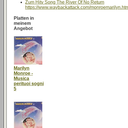
Zum Hitv Song The River Of No Return
https://www.waybackattack.com/monroemarilyn.ht
Platten in
meinem
Angebot
Marilyn
Monroe -
Musica
perituoi sogni
5