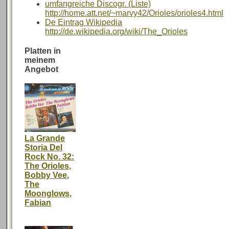
umfangreiche Discogr. (Liste)
http://home.att.net/~marvy42/Orioles/orioles4.html
De Eintrag Wikipedia
http://de.wikipedia.org/wiki/The_Orioles
Platten in
meinem
Angebot
La Grande
Storia Del
Rock No. 32:
The Orioles,
Bobby Vee,
The
Moonglows,
Fabian