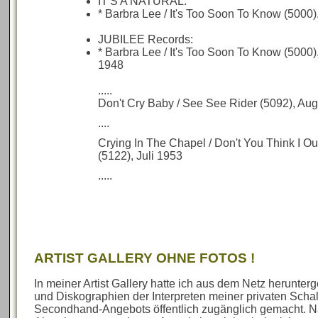
IT'S A NATURAL:
* Barbra Lee / It's Too Soon To Know (5000)
JUBILEE Records:
* Barbra Lee / It's Too Soon To Know (5000)
1948
.....
Don't Cry Baby / See See Rider (5092), Au
....
Crying In The Chapel / Don't You Think I O
(5122), Juli 1953
.....
ARTIST GALLERY OHNE FOTOS !
In meiner Artist Gallery hatte ich aus dem Netz herunte
und Diskographien der Interpreten meiner privaten Sch
Secondhand-Angebots öffentlich zugänglich gemacht. N