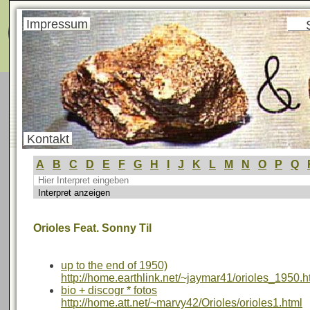
Menü
Impressum
Kontakt
A
B
C
D
E
F
G
H
I
J
K
L
M
N
O
P
Q
Orioles Feat. Sonny Til
up to the end of 1950)
http://home.earthlink.net/~jaymar41/orioles_1950.h
bio + discogr * fotos
http://home.att.net/~marvy42/Orioles/orioles1.html