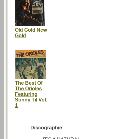
Old Gold New
Gold
The Best Of
The Orioles
Featuring
Sonny Til Vol.
1
Discographie: