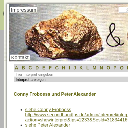
Menü
Impressum
Kontakt
A
B
C
D
E
F
G
H
I
J
K
L
M
N
O
P
Q
Conny Froboess und Peter Alexander
siehe Conny Froboess
http://www.secondhandlps.de/admin/interpret/inte
action=showinterpret&ips=2233&SesId=31834416
siehe Peter Alexander