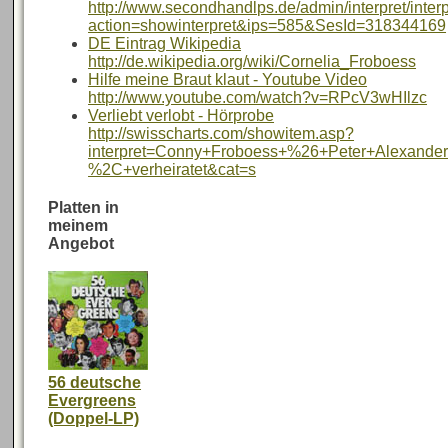
http://www.secondhandlps.de/admin/interpret/inte
action=showinterpret&ips=585&SesId=318344169
DE Eintrag Wikipedia
http://de.wikipedia.org/wiki/Cornelia_Froboess
Hilfe meine Braut klaut - Youtube Video
http://www.youtube.com/watch?v=RPcV3wHIlzc
Verliebt verlobt - Hörprobe
http://swisscharts.com/showitem.asp?
interpret=Conny+Froboess+%26+Peter+Alexander&
%2C+verheiratet&cat=s
Platten in
meinem
Angebot
56 deutsche
Evergreens
(Doppel-LP)