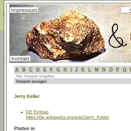
Menü
Impressum
Kontakt
A
B
C
D
E
F
G
H
I
J
K
L
M
N
O
P
Q
Jerry Keller
DE Eintrag
https://de.wikipedia.org/wiki/Jerry_Keller
Platten in