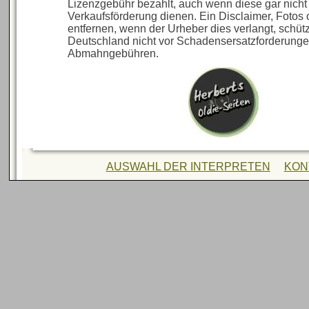
Lizenzgebühr bezahlt, auch wenn diese gar nicht
Verkaufsförderung dienen. Ein Disclaimer, Fotos 
entfernen, wenn der Urheber dies verlangt, schützt
Deutschland nicht vor Schadensersatzforderung
Abmahngebühren.
AUSWAHL DER INTERPRETEN
KON