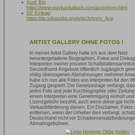
Ausf. Bio
https://www.waybackattack.com/acejohnny.html
DE Eintrag
https://de.wikipedia.org/wiki/Johnny_Ace
ARTIST GALLERY OHNE FOTOS !
In meiner Artist Gallery hatte ich aus dem Netz
heruntergeladene Biographien, Fotos und Diskog
Interpreten meiner privaten Schallplattensammlu
Secondhand-Angebots öffentlich zugänglich gem
völlig überzogenen Abmahnungen mehrerer Anwa
habe ich nun alle Fotos von Interpreten für den öf
Zugang gesperrt. Die Gesetzeslage verlangt, das
jedes Foto und jede Kurzbiographie oder Zeitun
einem Interpreten eine Genehmigung einholt und
Lizenzgebühr bezahlt, auch wenn diese gar nicht
Verkaufsförderung dienen. Ein Disclaimer, Fotos 
entfernen, wenn der Urheber dies verlangt, schützt
Deutschland nicht vor Schadensersatzforderung
Abmahngebühren.