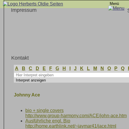
Menü
Impressum
Kontakt
A
B
C
D
E
F
G
H
I
J
K
L
M
N
O
P
Q
Johnny Ace
bio + single covers
http://www.group-harmony.com/ACE/john-ace.htm
Ausführliche engl. Bio
http://home.earthlink.net/~jaymar41/jace.html