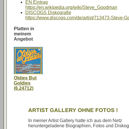
EN Eintrag
https://en.wikipedia.org/wiki/Steve_Goodman
DISCOGS Diskografie
https://www.discogs.com/de/artist/713473-Steve-
Platten in
meinem
Angebot
Oldies But
Goldies
(6.24712)
ARTIST GALLERY OHNE FOTOS !
In meiner Artist Gallery hatte ich aus dem Netz
heruntergeladene Biographien, Fotos und Diskog