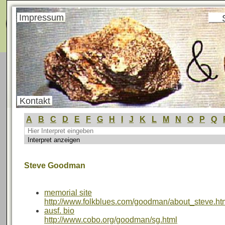
Menü
Impressum
Kontakt
A
B
C
D
E
F
G
H
I
J
K
L
M
N
O
P
Q
Steve Goodman
memorial site
http://www.folkblues.com/goodman/about_steve.ht
ausf. bio
http://www.cobo.org/goodman/sg.html