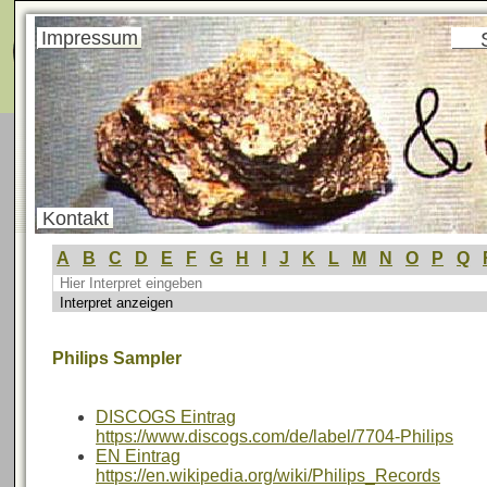
Menü
Impressum
Kontakt
A
B
C
D
E
F
G
H
I
J
K
L
M
N
O
P
Q
Philips Sampler
DISCOGS Eintrag
https://www.discogs.com/de/label/7704-Philips
EN Eintrag
https://en.wikipedia.org/wiki/Philips_Records