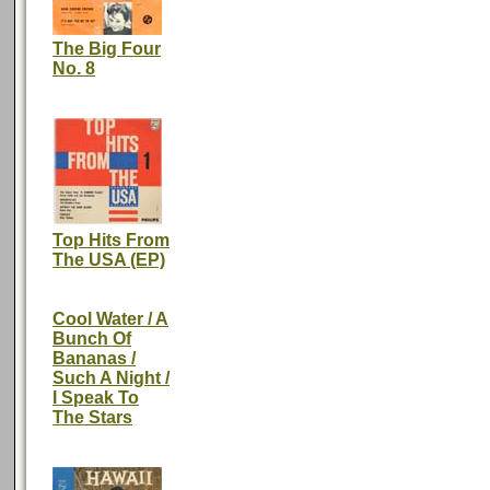
The Big Four
No. 8
Top Hits From
The USA (EP)
Cool Water / A
Bunch Of
Bananas /
Such A Night /
I Speak To
The Stars