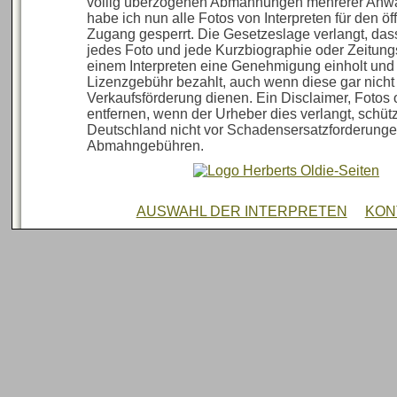
völlig überzogenen Abmahnungen mehrerer Anwa
habe ich nun alle Fotos von Interpreten für den öf
Zugang gesperrt. Die Gesetzeslage verlangt, das
jedes Foto und jede Kurzbiographie oder Zeitun
einem Interpreten eine Genehmigung einholt und
Lizenzgebühr bezahlt, auch wenn diese gar nicht
Verkaufsförderung dienen. Ein Disclaimer, Fotos 
entfernen, wenn der Urheber dies verlangt, schützt
Deutschland nicht vor Schadensersatzforderung
Abmahngebühren.
AUSWAHL DER INTERPRETEN
KON