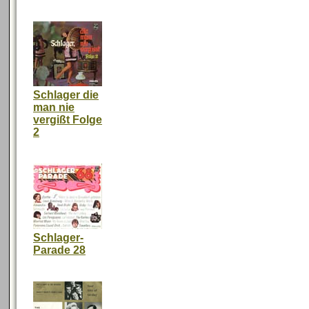
Schlager die
man nie
vergißt Folge
2
Schlager-
Parade 28