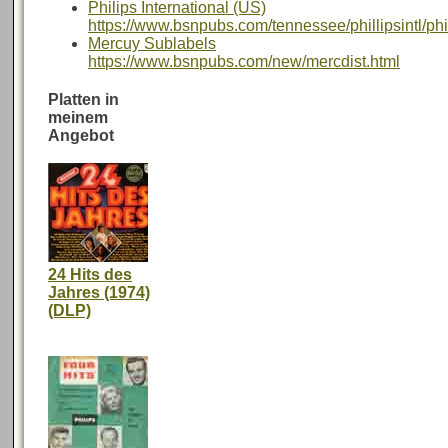
Philips International (US)
https://www.bsnpubs.com/tennessee/phillipsintl/phil
Mercuy Sublabels
https://www.bsnpubs.com/new/mercdist.html
Platten in
meinem
Angebot
24 Hits des
Jahres (1974)
(DLP)