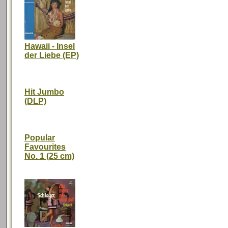
Hawaii - Insel
der Liebe (EP)
Hit Jumbo
(DLP)
Popular
Favourites
No. 1 (25 cm)