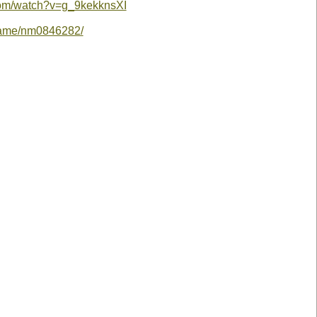
com/watch?v=g_9kekknsXI
name/nm0846282/