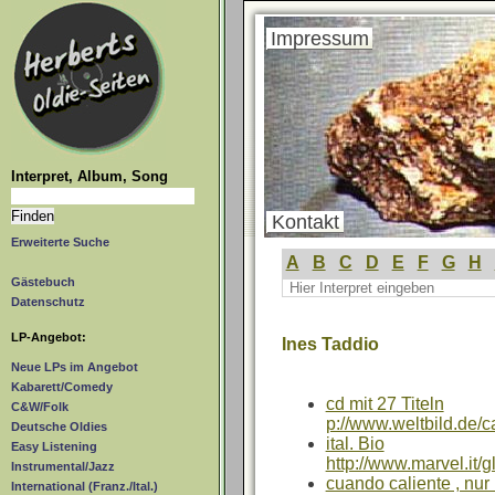
Impressum
Interpret, Album, Song
Kontakt
Erweiterte Suche
A
B
C
D
E
F
G
H
Gästebuch
Datenschutz
LP-Angebot:
Ines Taddio
Neue LPs im Angebot
Kabarett/Comedy
cd mit 27 Titeln
C&W/Folk
p://www.weltbild.de/c
Deutsche Oldies
ital. Bio
Easy Listening
http://www.marvel.it/g
Instrumental/Jazz
cuando caliente , nur
International (Franz./Ital.)