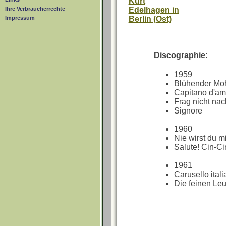
Kurt
Edelhagen in
Ihre Verbraucherrechte
Berlin (Ost)
Impressum
Discographie:
1959
Blühender Mo
Capitano d'am
Frag nicht na
Signore
1960
Nie wirst du 
Salute! Cin-Ci
1961
Carusello ital
Die feinen Leu