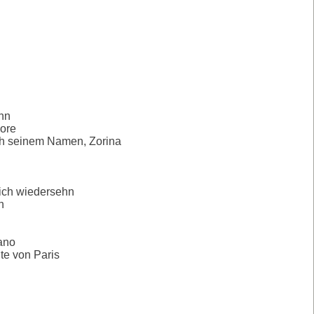
hn
ore
ch seinem Namen, Zorina
mich wiedersehn
n
iano
te von Paris