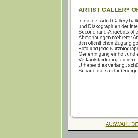
ARTIST GALLERY O
In meiner Artist Gallery h
und Diskographien der Int
Secondhand-Angebots öffen
Abmahnungen mehrerer Anwa
den öffentlichen Zugang ge
Foto und jede Kurzbiograp
Genehmigung einholt und e
Verkaufsförderung dienen. 
Urheber dies verlangt, schü
Schadensersatzforderung
AUSWAHL DE