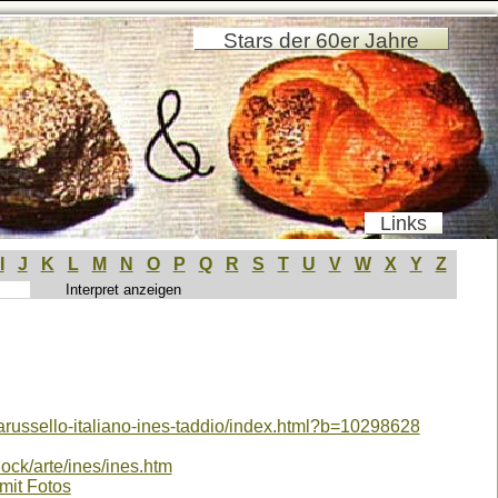
Stars der 60er Jahre
Links
I
J
K
L
M
N
O
P
Q
R
S
T
U
V
W
X
Y
Z
arussello-italiano-ines-taddio/index.html?b=10298628
lock/arte/ines/ines.htm
 mit Fotos