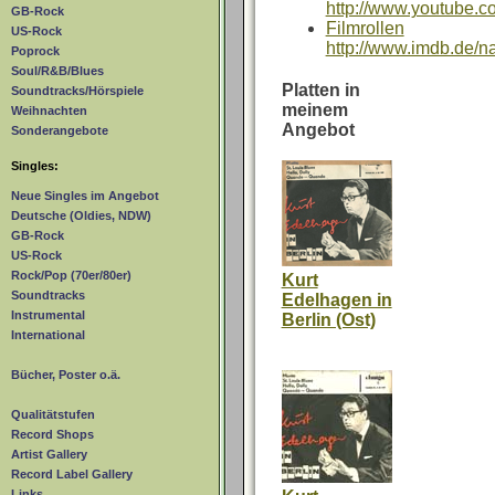
http://www.youtube.
GB-Rock
Filmrollen
US-Rock
http://www.imdb.de/
Poprock
Soul/R&B/Blues
Platten in
Soundtracks/Hörspiele
meinem
Weihnachten
Angebot
Sonderangebote
Singles:
Neue Singles im Angebot
Deutsche (Oldies, NDW)
GB-Rock
US-Rock
Rock/Pop (70er/80er)
Kurt
Soundtracks
Edelhagen in
Instrumental
Berlin (Ost)
International
Bücher, Poster o.ä.
Qualitätstufen
Record Shops
Artist Gallery
Record Label Gallery
Links