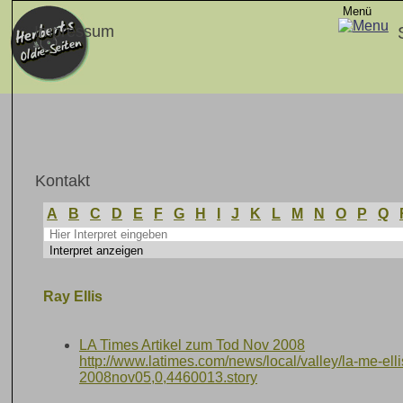
Menü
Impressum
Kontakt
A
B
C
D
E
F
G
H
I
J
K
L
M
N
O
P
Q
Ray Ellis
LA Times Artikel zum Tod Nov 2008
http://www.latimes.com/news/local/valley/la-me-elli
2008nov05,0,4460013.story