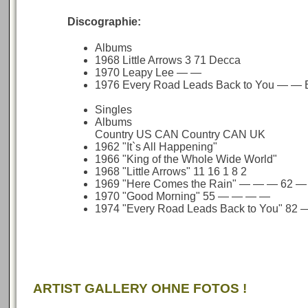
Discographie:
Albums
1968 Little Arrows 3 71 Decca
1970 Leapy Lee — —
1976 Every Road Leads Back to You — — B
Singles
Albums
Country US CAN Country CAN UK
1962 "It`s All Happening"
1966 "King of the Whole Wide World"
1968 "Little Arrows" 11 16 1 8 2
1969 "Here Comes the Rain" — — — 62 —
1970 "Good Morning" 55 — — — —
1974 "Every Road Leads Back to You" 82
ARTIST GALLERY OHNE FOTOS !