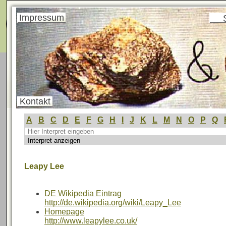
Menü
Impressum
Kontakt
A
B
C
D
E
F
G
H
I
J
K
L
M
N
O
P
Q
Leapy Lee
DE Wikipedia Eintrag
http://de.wikipedia.org/wiki/Leapy_Lee
Homepage
http://www.leapylee.co.uk/