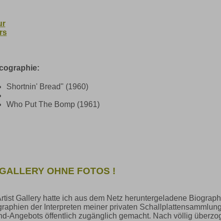
ur
rs
cographie:
Shortnin' Bread" (1960)
Who Put The Bomp (1961)
 GALLERY OHNE FOTOS !
Artist Gallery hatte ich aus dem Netz heruntergeladene Biograph
raphien der Interpreten meiner privaten Schallplattensammlun
-Angebots öffentlich zugänglich gemacht. Nach völlig überz