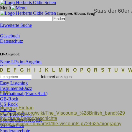
Menü
m
Stars der 60er
Interpret, Album, Song
Erweiterte Suche
Gästebuch
Datenschutz
LP-Angebot:
Neue LPs im Angebot
Kabarett/Comedy
D
E
F
G
H
I
J
K
L
M
N
O
P
Q
R
S
T
U
V
C&W/Folk
Deutsche Oldies
Easy Listening
Instrumental/Jazz
unts
International (Franz./Ital.)
GB-Rock
US-Rock
ikipedia Eintrag
Poprock
://en.wikipedia.org/wiki/The_Viscounts_%28British_band%29
Soul/R&B/Blues
ührlichere Babndgeschichte
Soundtracks/Hörspiele
//www.allmusic.com/artist/the-viscounts-p724635/biography
Weihnachten
Sonderangebote