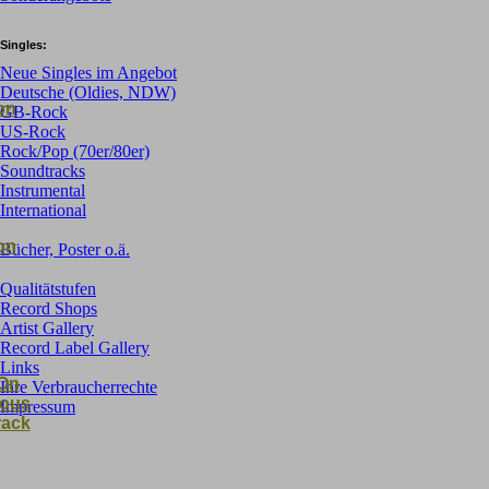
Singles:
Neue Singles im Angebot
Deutsche (Oldies, NDW)
on
GB-Rock
US-Rock
Rock/Pop (70er/80er)
Soundtracks
Instrumental
International
on
Bücher, Poster o.ä.
Qualitätstufen
Record Shops
Artist Gallery
Record Label Gallery
Links
 On
Ihre Verbraucherrechte
lous
Impressum
rack