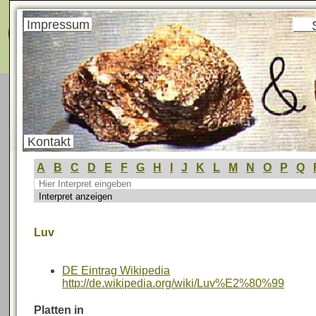
Menü
Impressum
Kontakt
A
B
C
D
E
F
G
H
I
J
K
L
M
N
O
P
Q
Luv
DE Eintrag Wikipedia
http://de.wikipedia.org/wiki/Luv%E2%80%99
Platten in