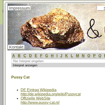
Menü
Impressum
Kontakt
A
B
C
D
E
F
G
H
I
J
K
L
M
N
O
P
Q
Pussy Cat
DE Eintrag Wikipedia
http://de.wikipedia.org/wiki/Pussycat
Offizielle WebSite
http://www.pussy-cat.nl/