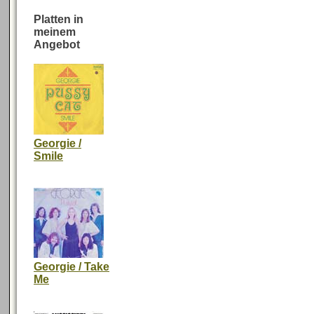
Platten in
meinem
Angebot
Georgie /
Smile
Georgie / Take
Me