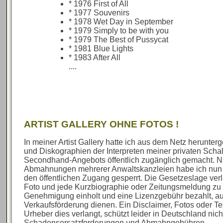
* 1976 First of All
* 1977 Souvenirs
* 1978 Wet Day in September
* 1979 Simply to be with you
* 1979 The Best of Pussycat
* 1981 Blue Lights
* 1983 After All
....
ARTIST GALLERY OHNE FOTOS !
In meiner Artist Gallery hatte ich aus dem Netz herunte
und Diskographien der Interpreten meiner privaten Sch
Secondhand-Angebots öffentlich zugänglich gemacht. N
Abmahnungen mehrerer Anwaltskanzleien habe ich nun al
den öffentlichen Zugang gesperrt. Die Gesetzeslage verl
Foto und jede Kurzbiographie oder Zeitungsmeldung zu 
Genehmigung einholt und eine Lizenzgebühr bezahlt, au
Verkaufsförderung dienen. Ein Disclaimer, Fotos oder Te
Urheber dies verlangt, schützt leider in Deutschland nich
Schadensersatzforderungen und Abmahngebühren.