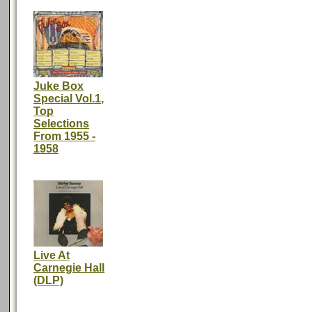
Juke Box
Special Vol.1,
Top
Selections
From 1955 -
1958
Live At
Carnegie Hall
(DLP)