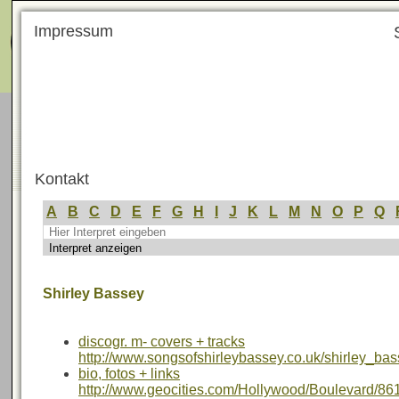
Menü
Impressum
Kontakt
A
B
C
D
E
F
G
H
I
J
K
L
M
N
O
P
Q
Shirley Bassey
discogr. m- covers + tracks
http://www.songsofshirleybassey.co.uk/shirley_bas
bio, fotos + links
http://www.geocities.com/Hollywood/Boulevard/861