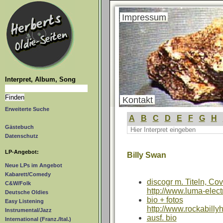
Impressum
Interpret, Album, Song
Kontakt
Erweiterte Suche
A
B
C
D
E
F
G
H
Gästebuch
Datenschutz
LP-Angebot:
Billy Swan
Neue LPs im Angebot
Kabarett/Comedy
discogr m. Titeln, Co
C&W/Folk
http://www.luma-elect
Deutsche Oldies
bio + fotos
Easy Listening
http://www.rockabilly
Instrumental/Jazz
ausf. bio
International (Franz./Ital.)