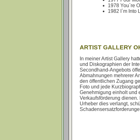
1978 You`re O
1982 I`m Into 
ARTIST GALLERY O
In meiner Artist Gallery h
und Diskographien der Int
Secondhand-Angebots öffen
Abmahnungen mehrerer Anwa
den öffentlichen Zugang ge
Foto und jede Kurzbiograp
Genehmigung einholt und e
Verkaufsförderung dienen. 
Urheber dies verlangt, schü
Schadensersatzforderung