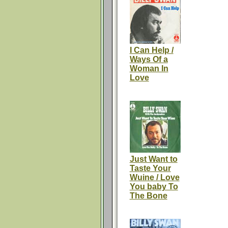
I Can Help /
Ways Of a
Woman In
Love
Just Want to
Taste Your
Wuine / Love
You baby To
The Bone