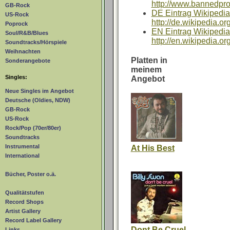
http://www.bannedpr
GB-Rock
DE Eintrag Wikipedia
US-Rock
http://de.wikipedia.o
Poprock
EN Eintrag Wikipedia
Soul/R&B/Blues
http://en.wikipedia.o
Soundtracks/Hörspiele
Weihnachten
Platten in
Sonderangebote
meinem
Singles:
Angebot
Neue Singles im Angebot
Deutsche (Oldies, NDW)
GB-Rock
US-Rock
Rock/Pop (70er/80er)
Soundtracks
Instrumental
At His Best
International
Bücher, Poster o.ä.
Qualitätstufen
Record Shops
Artist Gallery
Record Label Gallery
Dont Be Cruel
Links