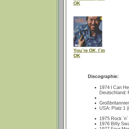
OK
You´re OK, I´m
OK
Discographie:
1974 I Can H
Deutschland: P
Großbritannien
USA: Platz 1 
1975 Rock `n
1976 Billy S
1977 Four Mo