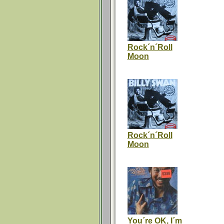
Rock´n´Roll
Moon
Rock´n´Roll
Moon
You´re OK, I´m