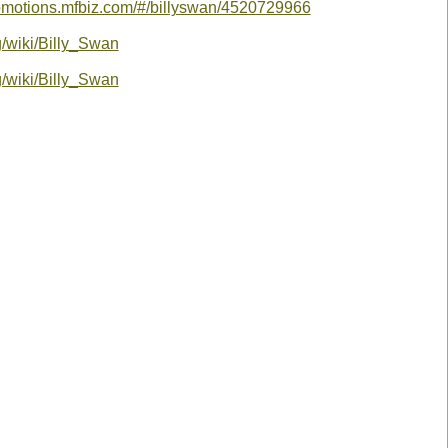
omotions.mfbiz.com/#/billyswan/4520729966
rg/wiki/Billy_Swan
rg/wiki/Billy_Swan