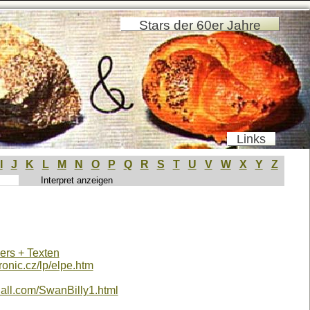
Stars der 60er Jahre
Links
I
J
K
L
M
N
O
P
Q
R
S
T
U
V
W
X
Y
Z
vers + Texten
ronic.cz/lp/elpe.htm
hall.com/SwanBilly1.html