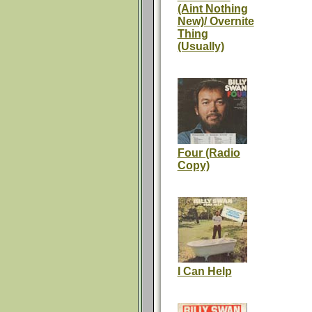
(Aint Nothing
New)/ Overnite
Thing
(Usually)
Four (Radio
Copy)
I Can Help