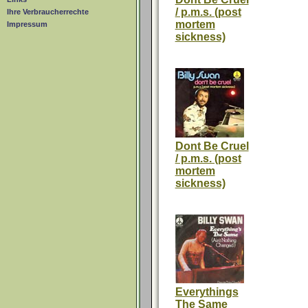
/ p.m.s. (post
Ihre Verbraucherrechte
mortem
Impressum
sickness)
Dont Be Cruel
/ p.m.s. (post
mortem
sickness)
Everythings
The Same