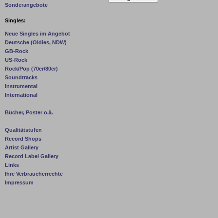
Sonderangebote
Singles:
Neue Singles im Angebot
Deutsche (Oldies, NDW)
GB-Rock
US-Rock
Rock/Pop (70er/80er)
Soundtracks
Instrumental
International
Bücher, Poster o.ä.
Qualitätstufen
Record Shops
Artist Gallery
Record Label Gallery
Links
Ihre Verbraucherrechte
Impressum