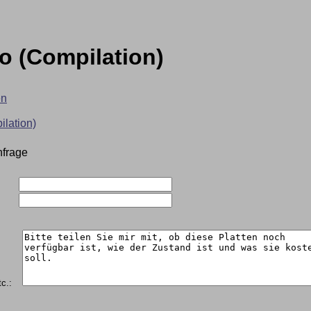
 (Compilation)
en
nfrage
c.: