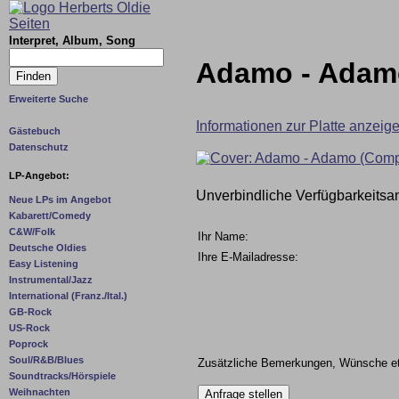
Interpret, Album, Song
Adamo - Adamo
Erweiterte Suche
Informationen zur Platte anzeig
Gästebuch
Datenschutz
LP-Angebot:
Unverbindliche Verfügbarkeitsa
Neue LPs im Angebot
Kabarett/Comedy
C&W/Folk
Ihr Name:
Deutsche Oldies
Ihre E-Mailadresse:
Easy Listening
Instrumental/Jazz
International (Franz./Ital.)
GB-Rock
US-Rock
Poprock
Soul/R&B/Blues
Zusätzliche Bemerkungen, Wünsche et
Soundtracks/Hörspiele
Weihnachten