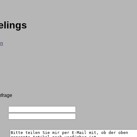
elings
en
nfrage