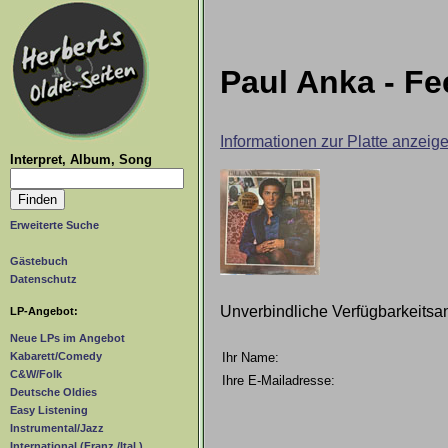
Paul Anka - Fe
Informationen zur Platte anzeig
Interpret, Album, Song
Erweiterte Suche
Gästebuch
Datenschutz
Unverbindliche Verfügbarkeitsa
LP-Angebot:
Neue LPs im Angebot
Ihr Name:
Kabarett/Comedy
C&W/Folk
Ihre E-Mailadresse:
Deutsche Oldies
Easy Listening
Instrumental/Jazz
International (Franz./Ital.)