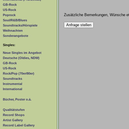
GB-Rock
US-Rock
Zusätzliche Bemerkungen, Wünsche et
Poprock
Soul/R&B/Blues
Soundtracks/Hörspiele
Weihnachten
Sonderangebote
Singles:
Neue Singles im Angebot
Deutsche (Oldies, NDW)
GB-Rock
US-Rock
Rock/Pop (70er/80er)
Soundtracks
Instrumental
International
Bücher, Poster o.ä.
Qualitätstufen
Record Shops
Artist Gallery
Record Label Gallery