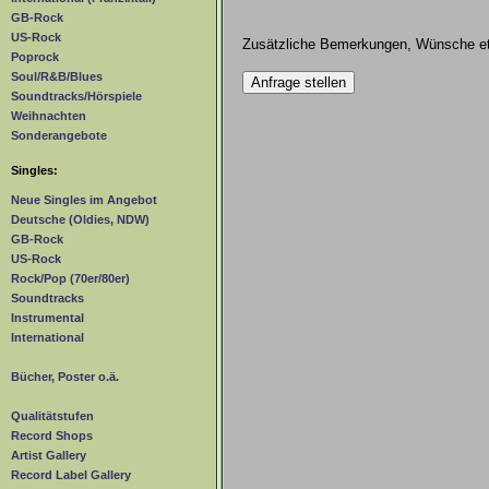
GB-Rock
US-Rock
Zusätzliche Bemerkungen, Wünsche et
Poprock
Soul/R&B/Blues
Soundtracks/Hörspiele
Weihnachten
Sonderangebote
Singles:
Neue Singles im Angebot
Deutsche (Oldies, NDW)
GB-Rock
US-Rock
Rock/Pop (70er/80er)
Soundtracks
Instrumental
International
Bücher, Poster o.ä.
Qualitätstufen
Record Shops
Artist Gallery
Record Label Gallery