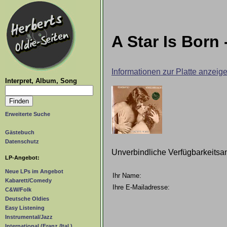
A Star Is Born 
Informationen zur Platte anzeig
Interpret, Album, Song
Erweiterte Suche
Gästebuch
Datenschutz
Unverbindliche Verfügbarkeitsa
LP-Angebot:
Neue LPs im Angebot
Ihr Name:
Kabarett/Comedy
Ihre E-Mailadresse:
C&W/Folk
Deutsche Oldies
Easy Listening
Instrumental/Jazz
International (Franz./Ital.)