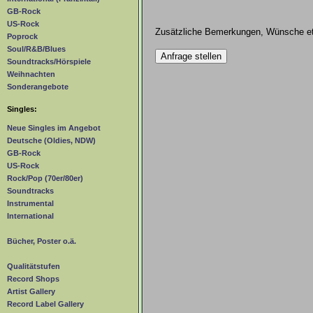
GB-Rock
US-Rock
Zusätzliche Bemerkungen, Wünsche et
Poprock
Soul/R&B/Blues
Soundtracks/Hörspiele
Weihnachten
Sonderangebote
Singles:
Neue Singles im Angebot
Deutsche (Oldies, NDW)
GB-Rock
US-Rock
Rock/Pop (70er/80er)
Soundtracks
Instrumental
International
Bücher, Poster o.ä.
Qualitätstufen
Record Shops
Artist Gallery
Record Label Gallery