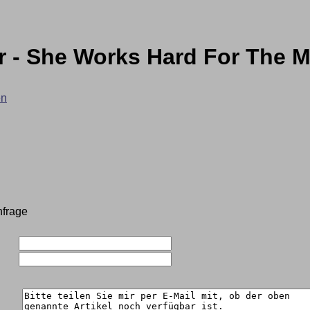
- She Works Hard For The 
en
nfrage