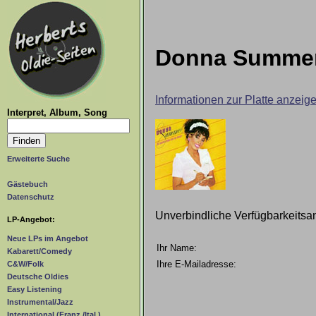
Donna Summer 
Informationen zur Platte anzeig
Interpret, Album, Song
Erweiterte Suche
Gästebuch
Datenschutz
Unverbindliche Verfügbarkeitsa
LP-Angebot:
Neue LPs im Angebot
Ihr Name:
Kabarett/Comedy
Ihre E-Mailadresse:
C&W/Folk
Deutsche Oldies
Easy Listening
Instrumental/Jazz
International (Franz./Ital.)