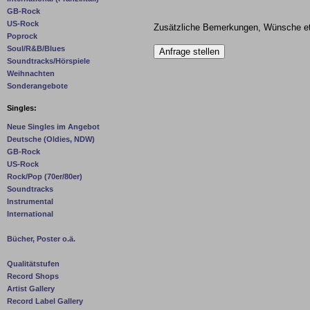
GB-Rock
US-Rock
Zusätzliche Bemerkungen, Wünsche et
Poprock
Soul/R&B/Blues
Soundtracks/Hörspiele
Weihnachten
Sonderangebote
Singles:
Neue Singles im Angebot
Deutsche (Oldies, NDW)
GB-Rock
US-Rock
Rock/Pop (70er/80er)
Soundtracks
Instrumental
International
Bücher, Poster o.ä.
Qualitätstufen
Record Shops
Artist Gallery
Record Label Gallery