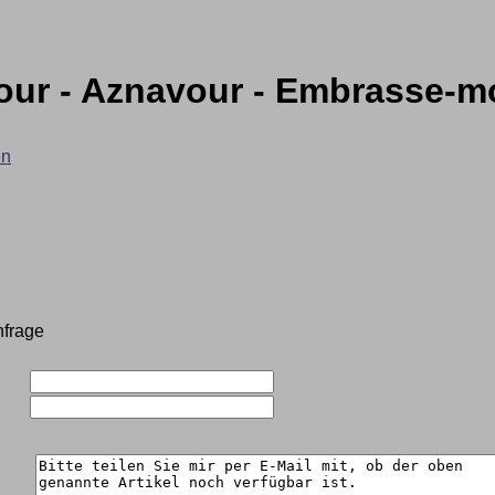
ur - Aznavour - Embrasse-mo
en
nfrage