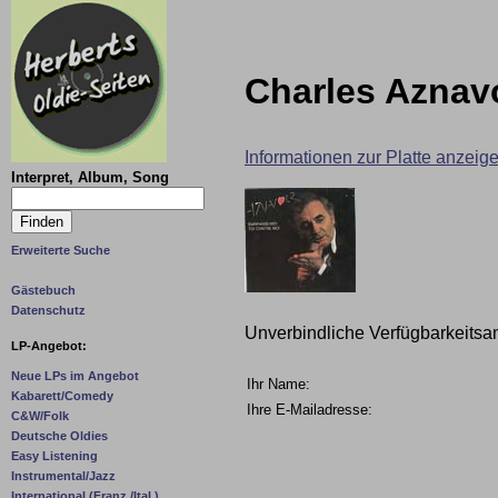
Charles Aznavo
Informationen zur Platte anzeig
Interpret, Album, Song
Erweiterte Suche
Gästebuch
Datenschutz
Unverbindliche Verfügbarkeitsa
LP-Angebot:
Neue LPs im Angebot
Ihr Name:
Kabarett/Comedy
Ihre E-Mailadresse:
C&W/Folk
Deutsche Oldies
Easy Listening
Instrumental/Jazz
International (Franz./Ital.)