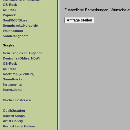
GB-Rock
Zusätzliche Bemerkungen, Wünsche et
US-Rock
Poprock
Soul/R&B/Blues
Soundtracks/Hörspiele
Weihnachten
Sonderangebote
Singles:
Neue Singles im Angebot
Deutsche (Oldies, NDW)
GB-Rock
US-Rock
Rock/Pop (70er/80er)
Soundtracks
Instrumental
International
Bücher, Poster o.ä.
Qualitätstufen
Record Shops
Artist Gallery
Record Label Gallery