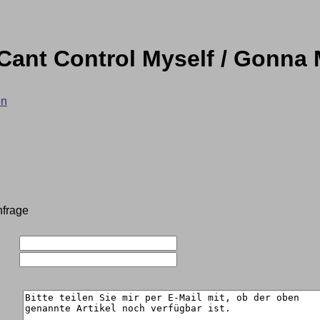
 Cant Control Myself / Gonna
en
nfrage