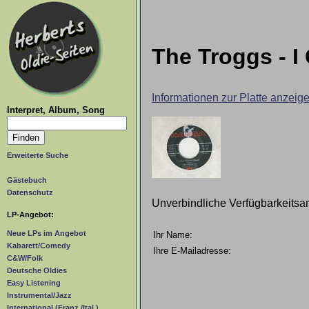
The Troggs - I
Informationen zur Platte anzeig
Interpret, Album, Song
Erweiterte Suche
Gästebuch
Datenschutz
Unverbindliche Verfügbarkeitsa
LP-Angebot:
Neue LPs im Angebot
Ihr Name:
Kabarett/Comedy
Ihre E-Mailadresse:
C&W/Folk
Deutsche Oldies
Easy Listening
Instrumental/Jazz
International (Franz./Ital.)