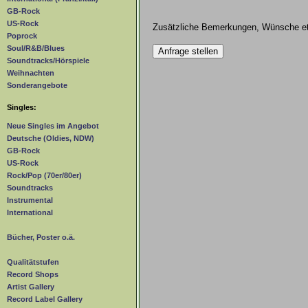
GB-Rock
US-Rock
Zusätzliche Bemerkungen, Wünsche et
Poprock
Soul/R&B/Blues
Soundtracks/Hörspiele
Weihnachten
Sonderangebote
Singles:
Neue Singles im Angebot
Deutsche (Oldies, NDW)
GB-Rock
US-Rock
Rock/Pop (70er/80er)
Soundtracks
Instrumental
International
Bücher, Poster o.ä.
Qualitätstufen
Record Shops
Artist Gallery
Record Label Gallery