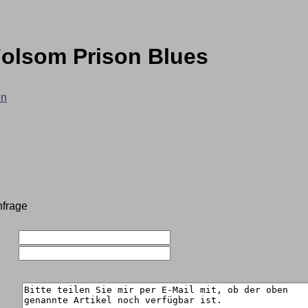
Folsom Prison Blues
en
nfrage