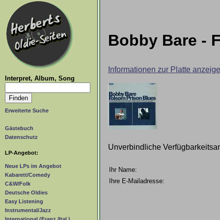
Bobby Bare - 
Informationen zur Platte anzeig
Interpret, Album, Song
Erweiterte Suche
Gästebuch
Datenschutz
Unverbindliche Verfügbarkeitsa
LP-Angebot:
Neue LPs im Angebot
Ihr Name:
Kabarett/Comedy
Ihre E-Mailadresse:
C&W/Folk
Deutsche Oldies
Easy Listening
Instrumental/Jazz
International (Franz./Ital.)