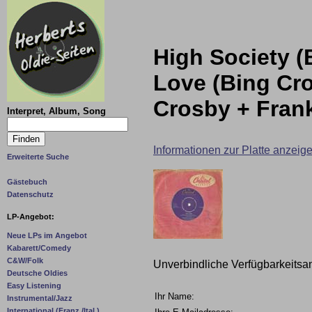
High Society (
Love (Bing Cro
Crosby + Frank
Interpret, Album, Song
Informationen zur Platte anzeig
Erweiterte Suche
Gästebuch
Datenschutz
LP-Angebot:
Neue LPs im Angebot
Kabarett/Comedy
C&W/Folk
Unverbindliche Verfügbarkeitsa
Deutsche Oldies
Easy Listening
Ihr Name:
Instrumental/Jazz
International (Franz./Ital.)