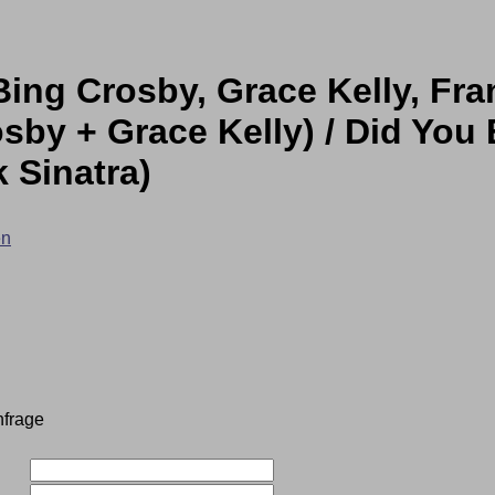
Bing Crosby, Grace Kelly, Fran
sby + Grace Kelly) / Did You 
 Sinatra)
en
nfrage