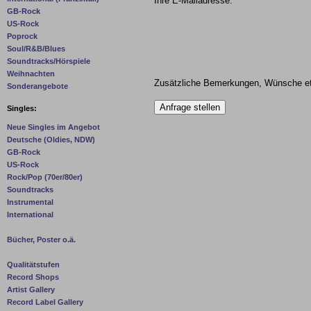
Ihre E-Mailadresse:
GB-Rock
US-Rock
Poprock
Soul/R&B/Blues
Soundtracks/Hörspiele
Weihnachten
Zusätzliche Bemerkungen, Wünsche et
Sonderangebote
Singles:
Neue Singles im Angebot
Deutsche (Oldies, NDW)
GB-Rock
US-Rock
Rock/Pop (70er/80er)
Soundtracks
Instrumental
International
Bücher, Poster o.ä.
Qualitätstufen
Record Shops
Artist Gallery
Record Label Gallery