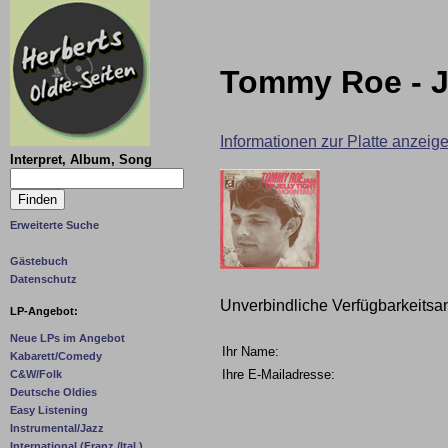
Tommy Roe - J
Informationen zur Platte anzeig
Interpret, Album, Song
Erweiterte Suche
Gästebuch
Datenschutz
Unverbindliche Verfügbarkeitsa
LP-Angebot:
Neue LPs im Angebot
Ihr Name:
Kabarett/Comedy
Ihre E-Mailadresse:
C&W/Folk
Deutsche Oldies
Easy Listening
Instrumental/Jazz
International (Franz./Ital.)