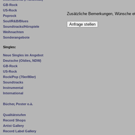
GB-Rock
US-Rock
Zusätzliche Bemerkungen, Wünsche et
Poprock
Soul/R&B/Blues
Soundtracks/Hörspiele
Weihnachten
Sonderangebote
Singles:
Neue Singles im Angebot
Deutsche (Oldies, NDW)
GB-Rock
US-Rock
Rock/Pop (70er/80er)
Soundtracks
Instrumental
International
Bücher, Poster o.ä.
Qualitätstufen
Record Shops
Artist Gallery
Record Label Gallery