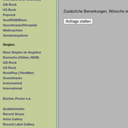
GB-Rock
US-Rock
Zusätzliche Bemerkungen, Wünsche et
Poprock
Soul/R&B/Blues
Soundtracks/Hörspiele
Weihnachten
Sonderangebote
Singles:
Neue Singles im Angebot
Deutsche (Oldies, NDW)
GB-Rock
US-Rock
Rock/Pop (70er/80er)
Soundtracks
Instrumental
International
Bücher, Poster o.ä.
Qualitätstufen
Record Shops
Artist Gallery
Record Label Gallery