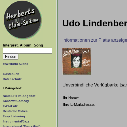
Udo Lindenberg
Informationen zur Platte anzeig
Interpret, Album, Song
Erweiterte Suche
Gästebuch
Datenschutz
Unverbindliche Verfügbarkeitsa
LP-Angebot:
Neue LPs im Angebot
Ihr Name:
Kabarett/Comedy
Ihre E-Mailadresse:
C&W/Folk
Deutsche Oldies
Easy Listening
Instrumental/Jazz
International (Franz./Ital.)