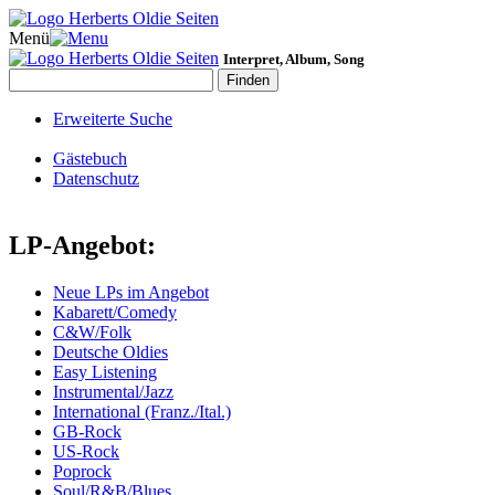
Menü
Interpret, Album, Song
Erweiterte Suche
Gästebuch
Datenschutz
LP-Angebot:
Neue LPs im Angebot
Kabarett/Comedy
C&W/Folk
Deutsche Oldies
Easy Listening
Instrumental/Jazz
International (Franz./Ital.)
GB-Rock
US-Rock
Poprock
Soul/R&B/Blues