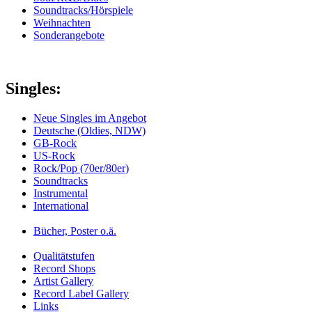
Soundtracks/Hörspiele
Weihnachten
Sonderangebote
Singles:
Neue Singles im Angebot
Deutsche (Oldies, NDW)
GB-Rock
US-Rock
Rock/Pop (70er/80er)
Soundtracks
Instrumental
International
Bücher, Poster o.ä.
Qualitätstufen
Record Shops
Artist Gallery
Record Label Gallery
Links