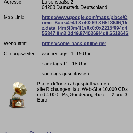
Adresse:
Luisenstraße 2
64283 Darmstadt, Deutschland
Map Link:
https://www.google.com/maps/place/C
ome+Back/@49.8740269,8.6513646,15
z/data=!4m5!3m4!1s0x0:0x2215f694d4
55847!8m2!3d49.8740269!4d8.6513646
Webauftritt:
https://come-back-online.de/
Öffnungszeiten:
wochentags 11 -19 Uhr
samstags 11 - 18 Uhr
sonntags geschlossen
Platten können abgespielt werden.
alle Richtungen, laut Web-Site 10.000 CDs
und 4.000 LPs, Sonderangebote 1, 2 und 3
Euro