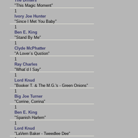
The Drifters
"This Magic Moment"
1
Ivory Joe Hunter
"Since I Met You Baby"
1
Ben E. King
"Stand By Me"
1
Clyde McPhatter
"A Lover`s Qustion"
1
Ray Charles
"What`d I Say"
1
Lord Knud
"Booker T. & The M.G.'s - Green Onions"
1
Big Joe Turner
"Corrine, Corrina"
1
Ben E. King
"Spanish Harlem"
1
Lord Knud
"LaVern Baker - Tweedlee Dee"