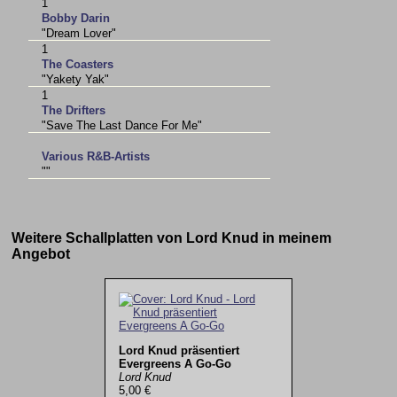
1
Bobby Darin
"Dream Lover"
1
The Coasters
"Yakety Yak"
1
The Drifters
"Save The Last Dance For Me"
Various R&B-Artists
""
Weitere Schallplatten von Lord Knud in meinem
Angebot
Lord Knud präsentiert
Evergreens A Go-Go
Lord Knud
5,00 €