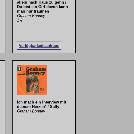
allein nach Haus zu gehn /
Du bist ein Girl davon kann
man nur träumen
Graham Bonney
2 €
Verfügbarkeitsanfrage
Ich mach ein Interview mit
deinem Herzen* / Sally
Graham Bonney