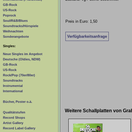
GB-Rock
US-Rock
Poprock
Soul/R&B/Blues
Preis in Euro: 1,50
Soundtracks/Hörspiele
Weihnachten
Verfügbarkeitsanfrage
Sonderangebote
Singles:
Neue Singles im Angebot
Deutsche (Oldies, NDW)
GB-Rock
US-Rock
Rock/Pop (70er/80er)
Soundtracks
Instrumental
International
Bücher, Poster o.ä.
Weitere Schallplatten von G
Qualitätstufen
Record Shops
Artist Gallery
Record Label Gallery