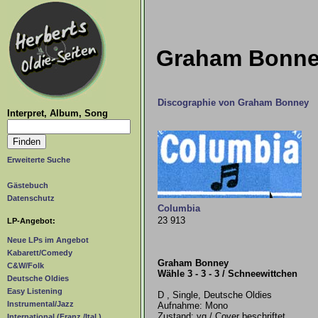
Graham Bonney 
Discographie von Graham Bonney
Interpret, Album, Song
Erweiterte Suche
Gästebuch
Datenschutz
Columbia
23 913
LP-Angebot:
Neue LPs im Angebot
Kabarett/Comedy
Graham Bonney
C&W/Folk
Wähle 3 - 3 - 3 / Schneewittchen
Deutsche Oldies
Easy Listening
D , Single, Deutsche Oldies
Instrumental/Jazz
Aufnahme: Mono
Zustand: vg / Cover beschriftet
International (Franz./Ital.)