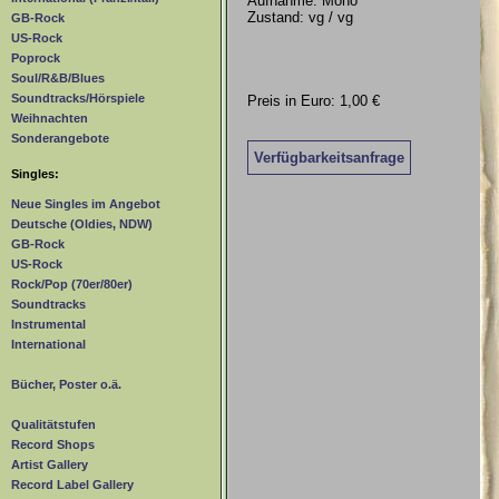
Aufnahme: Mono
Zustand: vg / vg
GB-Rock
US-Rock
Poprock
Soul/R&B/Blues
Soundtracks/Hörspiele
Preis in Euro: 1,00 €
Weihnachten
Sonderangebote
Verfügbarkeitsanfrage
Singles:
Neue Singles im Angebot
Deutsche (Oldies, NDW)
GB-Rock
US-Rock
Rock/Pop (70er/80er)
Soundtracks
Instrumental
International
Bücher, Poster o.ä.
Qualitätstufen
Record Shops
Artist Gallery
Record Label Gallery