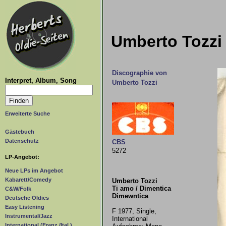
Umberto Tozzi 
Discographie von
Interpret, Album, Song
Umberto Tozzi
Erweiterte Suche
Gästebuch
Datenschutz
CBS
5272
LP-Angebot:
Neue LPs im Angebot
Kabarett/Comedy
Umberto Tozzi
Ti amo / Dimentica
C&W/Folk
Dimewntica
Deutsche Oldies
Easy Listening
F 1977, Single,
Instrumental/Jazz
International
International (Franz./Ital.)