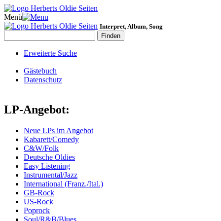
Menü
Interpret, Album, Song
Erweiterte Suche
Gästebuch
Datenschutz
LP-Angebot:
Neue LPs im Angebot
Kabarett/Comedy
C&W/Folk
Deutsche Oldies
Easy Listening
Instrumental/Jazz
International (Franz./Ital.)
GB-Rock
US-Rock
Poprock
Soul/R&B/Blues