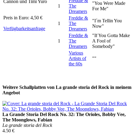
Freddie &
Cannon und Timi Yuro
"You Were Made
1
The
For Me"
Dreamers
Preis in Euro: 4,50 €
Freddie &
"I´m Tellin You
1
The
Now"
Verfügbarkeitsanfrage
Dreamers
Freddie &
"If You Gotta Make
1
The
A Fool of
Dreamers
Somebody"
Various
Artists of
""
the 60s
Weitere Schallplatten von La grande storia del Rock in meinem
Angebot
La Grande Storia Del Rock No. 32: The Orioles, Bobby Vee,
The Moonglows, Fabian
La grande storia del Rock
4.50 €