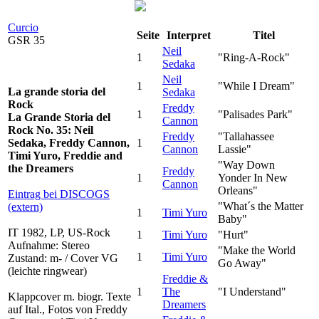
Curcio
Seite
Interpret
Titel
GSR 35
Neil
1
"Ring-A-Rock"
Sedaka
Neil
1
"While I Dream"
La grande storia del
Sedaka
Rock
Freddy
1
"Palisades Park"
La Grande Storia del
Cannon
Rock No. 35: Neil
Freddy
"Tallahassee
Sedaka, Freddy Cannon,
1
Cannon
Lassie"
Timi Yuro, Freddie and
"Way Down
the Dreamers
Freddy
1
Yonder In New
Cannon
Orleans"
Eintrag bei DISCOGS
"What´s the Matter
(extern)
1
Timi Yuro
Baby"
IT 1982, LP, US-Rock
1
Timi Yuro
"Hurt"
Aufnahme: Stereo
"Make the World
1
Timi Yuro
Zustand: m- / Cover VG
Go Away"
(leichte ringwear)
Freddie &
1
The
"I Understand"
Klappcover m. biogr. Texte
Dreamers
auf Ital., Fotos von Freddy