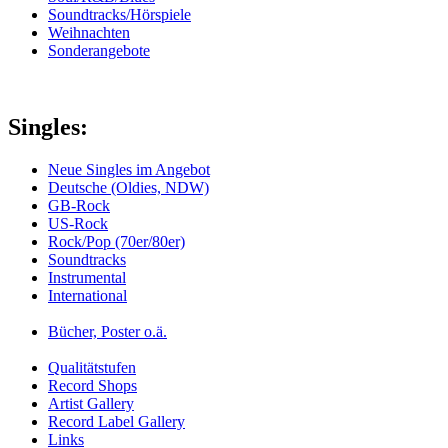
Soundtracks/Hörspiele
Weihnachten
Sonderangebote
Singles:
Neue Singles im Angebot
Deutsche (Oldies, NDW)
GB-Rock
US-Rock
Rock/Pop (70er/80er)
Soundtracks
Instrumental
International
Bücher, Poster o.ä.
Qualitätstufen
Record Shops
Artist Gallery
Record Label Gallery
Links