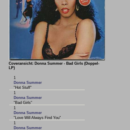
Coveransicht: Donna Summer - Bad Girls (Doppel-
LP)
1
Donna Summer
"Hot Stuff"
1
Donna Summer
"Bad Girls"
1
Donna Summer
"Love Will Always Find You"
1
Donna Summer