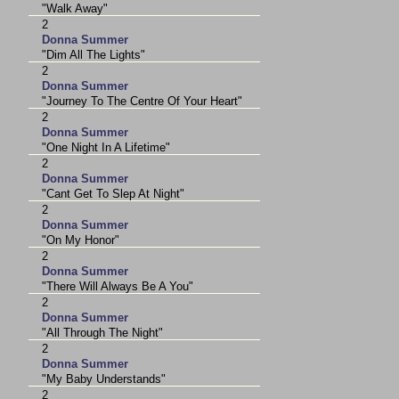
"Walk Away"
2
Donna Summer
"Dim All The Lights"
2
Donna Summer
"Journey To The Centre Of Your Heart"
2
Donna Summer
"One Night In A Lifetime"
2
Donna Summer
"Cant Get To Slep At Night"
2
Donna Summer
"On My Honor"
2
Donna Summer
"There Will Always Be A You"
2
Donna Summer
"All Through The Night"
2
Donna Summer
"My Baby Understands"
2