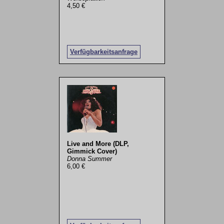
4,50 €
Verfügbarkeitsanfrage
Live and More (DLP,
Gimmick Cover)
Donna Summer
6,00 €