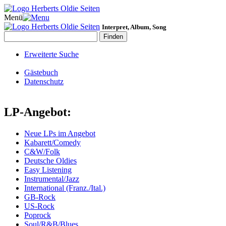
Menü
Interpret, Album, Song
Erweiterte Suche
Gästebuch
Datenschutz
LP-Angebot:
Neue LPs im Angebot
Kabarett/Comedy
C&W/Folk
Deutsche Oldies
Easy Listening
Instrumental/Jazz
International (Franz./Ital.)
GB-Rock
US-Rock
Poprock
Soul/R&B/Blues