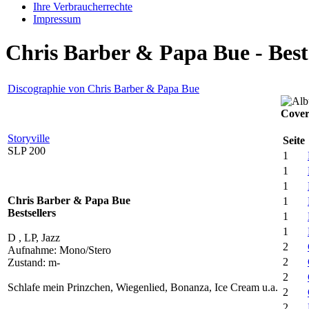
Ihre Verbraucherrechte
Impressum
Chris Barber & Papa Bue - Bests
Discographie von Chris Barber & Papa Bue
Cover
Storyville
Seite
SLP 200
1
1
1
Chris Barber & Papa Bue
1
Bestsellers
1
1
D , LP, Jazz
2
Aufnahme: Mono/Stero
2
Zustand: m-
2
Schlafe mein Prinzchen, Wiegenlied, Bonanza, Ice Cream u.a.
2
2