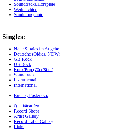
Soundtracks/Hörspiele
Weihnachten
Sonderangebote
Singles:
Neue Singles im Angebot
Deutsche (Oldies, NDW)
GB-Rock
US-Rock
Rock/Pop (70er/80er)
Soundtracks
Instrumental
International
Bücher, Poster o.ä.
Qualitätstufen
Record Shops
Artist Gallery
Record Label Gallery
Links