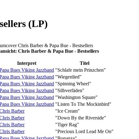
ellers (LP)
ansicht: Chris Barber & Papa Bue - Bestsellers
Interpret
Titel
Papa Bues Viking Jazzband
"Schlafe mein Prinzchen"
Papa Bues Viking Jazzband
"Wiegenlied"
Papa Bues Viking Jazzband
"Spinning Wheel"
Papa Bues Viking Jazzband
"Silbverfäden"
Papa Bues Viking Jazzband
"Washington Square"
Papa Bues Viking Jazzband
"Listen To The Mockinbird"
Chris Barber
"Ice Cream"
Chris Barber
"Down By the Riverside"
Chris Barber
"Tiger Rag"
Chris Barber
"Precious Lord Lead Me On"
Papa Bues Viking Jazzband
"Bonanza"