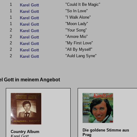
1
"Could It Be Magic"
Karel Gott
1
"So In Love"
Karel Gott
1
"I Walk Alone"
Karel Gott
1
"Moon Lady"
Karel Gott
2
"Your Song"
Karel Gott
2
"Amore Mio"
Karel Gott
2
"My First Love"
Karel Gott
2
"All By Myself"
Karel Gott
2
"Auld Lang Syne"
Karel Gott
el Gott in meinem Angebot
Die goldene Stimme aus
Country Album
Prag
Karel Gott