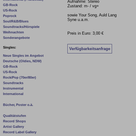
Aufnahme: Stereo
GB-Rock
Zustand: m- / vg+
US-Rock
sowie Your Song, Auld Lang
Poprock
Syne u.a.m.
Soul/R&B/Blues
Soundtracks/Hörspiele
Weihnachten
Preis in Euro: 3,00 €
Sonderangebote
Singles:
Verfügbarkeitsanfrage
Neue Singles im Angebot
Deutsche (Oldies, NDW)
GB-Rock
US-Rock
Rock/Pop (70er/80er)
Soundtracks
Instrumental
International
Bücher, Poster o.ä.
Qualitätstufen
Record Shops
Artist Gallery
Record Label Gallery