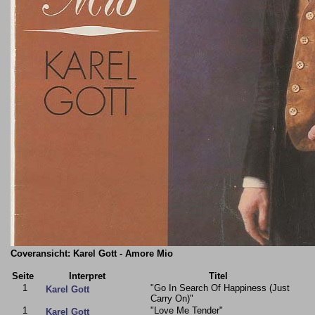
Coveransicht: Karel Gott - Amore Mio
Seite
Interpret
Titel
1
"Go In Search Of Happiness (Just
Karel Gott
Carry On)"
1
"Love Me Tender"
Karel Gott