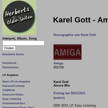
Karel Gott - A
Discographie von Karel Gott
Interpret, Album, Song
Erweiterte Suche
Gästebuch
Amiga
855709
Datenschutz
LP-Angebot:
Karel Gott
Neue LPs im Angebot
Amore Mio
Kabarett/Comedy
C&W/Folk
Eintrag bei DISCOGS
Deutsche Oldies
(extern)
Easy Listening
Instrumental/Jazz
DDR 1979, LP, Easy Listening
International (Franz./Ital.)