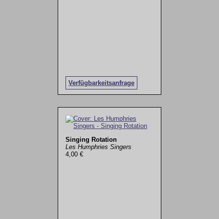
Verfügbarkeitsanfrage
Singing Rotation
Les Humphries Singers
4,00 €