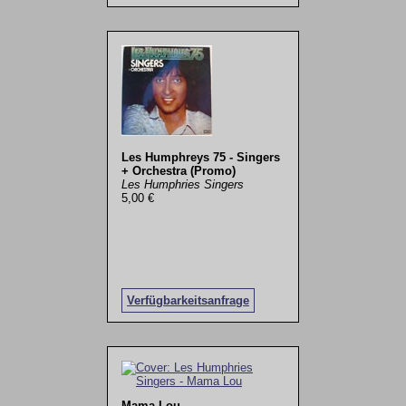
Les Humphreys 75 - Singers
+ Orchestra (Promo)
Les Humphries Singers
5,00 €
Verfügbarkeitsanfrage
Mama Lou