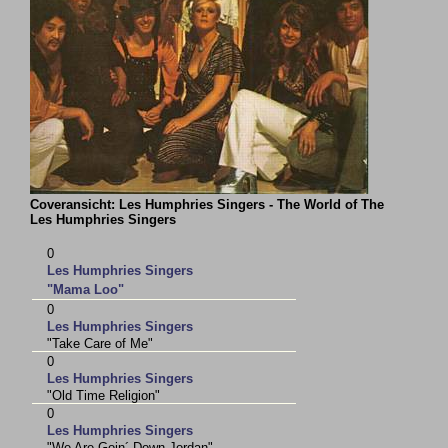
Coveransicht: Les Humphries Singers - The World of The
Les Humphries Singers
0
Les Humphries Singers
"Mama Loo"
0
Les Humphries Singers
"Take Care of Me"
0
Les Humphries Singers
"Old Time Religion"
0
Les Humphries Singers
"We Are Goin´ Down Jordan"