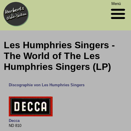
Menü
Les Humphries Singers -
The World of The Les
Humphries Singers (LP)
Discographie von Les Humphries Singers
Decca
ND 810