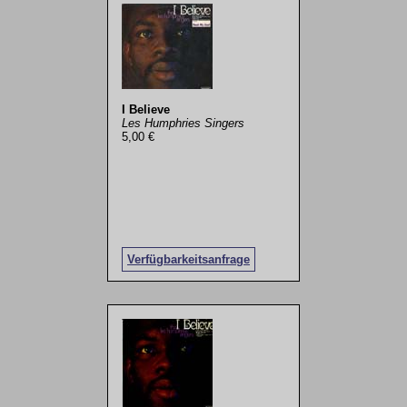
I Believe
Les Humphries Singers
5,00 €
Verfügbarkeitsanfrage