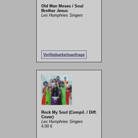
Old Man Moses / Soul
Brother Jesus
Les Humphries Singers
Verfügbarkeitsanfrage
Rock My Soul (Compil. / Diff.
Cover)
Les Humphries Singers
4,00 €