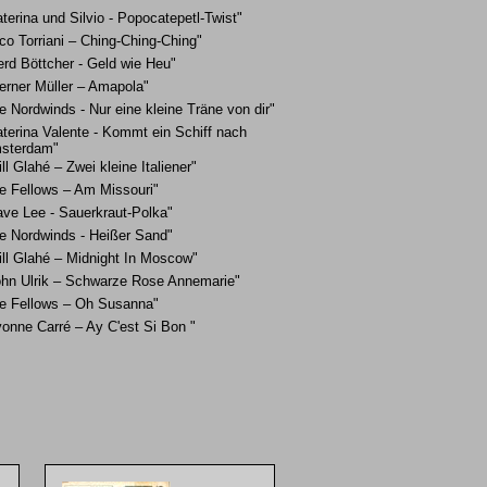
terina und Silvio - Popocatepetl-Twist"
co Torriani – Ching-Ching-Ching"
rd Böttcher - Geld wie Heu"
erner Müller – Amapola"
e Nordwinds - Nur eine kleine Träne von dir"
terina Valente - Kommt ein Schiff nach
sterdam"
ll Glahé – Zwei kleine Italiener"
ie Fellows – Am Missouri"
ave Lee - Sauerkraut-Polka"
ie Nordwinds - Heißer Sand"
ill Glahé – Midnight In Moscow"
ohn Ulrik – Schwarze Rose Annemarie"
ie Fellows – Oh Susanna"
onne Carré – Ay C'est Si Bon "