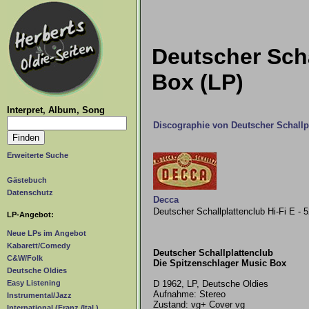
Deutscher Scha
Box (LP)
Interpret, Album, Song
Discographie von Deutscher Schallp
Erweiterte Suche
Gästebuch
Datenschutz
Decca
Deutscher Schallplattenclub Hi-Fi E - 
LP-Angebot:
Neue LPs im Angebot
Kabarett/Comedy
Deutscher Schallplattenclub
C&W/Folk
Die Spitzenschlager Music Box
Deutsche Oldies
D 1962, LP, Deutsche Oldies
Easy Listening
Aufnahme: Stereo
Instrumental/Jazz
Zustand: vg+ Cover vg
International (Franz./Ital.)