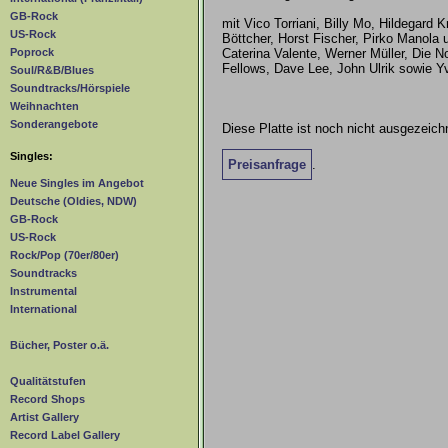
GB-Rock
mit Vico Torriani, Billy Mo, Hildegard 
US-Rock
Böttcher, Horst Fischer, Pirko Manola
Caterina Valente, Werner Müller, Die N
Poprock
Fellows, Dave Lee, John Ulrik sowie Y
Soul/R&B/Blues
Soundtracks/Hörspiele
Weihnachten
Sonderangebote
Diese Platte ist noch nicht ausgezeichn
Singles:
Preisanfrage
.
Neue Singles im Angebot
Deutsche (Oldies, NDW)
GB-Rock
US-Rock
Rock/Pop (70er/80er)
Soundtracks
Instrumental
International
Bücher, Poster o.ä.
Qualitätstufen
Record Shops
Artist Gallery
Record Label Gallery