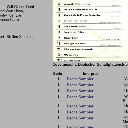
Knef, Will Glahe, Gerd
 und Wyn Hoop,
ordwinds, Die
vonne Carre
et. Stellen Sie eine
Coveransicht: Deutscher Schallplattenclub
Seite
Interpret
1
"Vi
Decca Sampler
1
"Bi
Decca Sampler
1
"H
Decca Sampler
1
"Wi
Decca Sampler
Bet
1
"Ge
Decca Sampler
1
"H
Decca Sampler
1
"P
Decca Sampler
Mo
1
"Ca
Decca Sampler