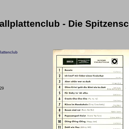
llplattenclub - Die Spitzens
lattenclub
529